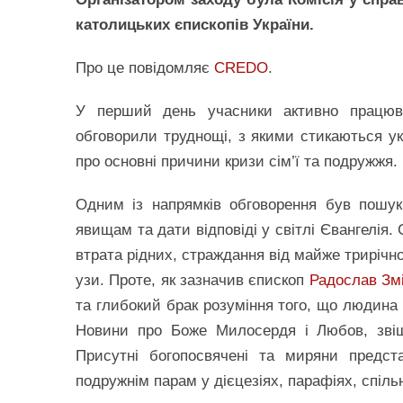
католицьких єпископів України.
Про це повідомляє
CREDO
.
У перший день учасники активно працюв
обговорили труднощі, з якими стикаються укр
про основні причини кризи сім’ї та подружжя.
Одним із напрямків обговорення був пошу
явищам та дати відповіді у світлі Євангелія.
втрата рідних, страждання від майже трирічн
узи. Проте, як зазначив єпископ
Радослав Зм
та глибокий брак розуміння того, що людина 
Новини про Боже Милосердя і Любов, звіщ
Присутні богопосвячені та миряни предста
подружнім парам у дієцезіях, парафіях, спіль