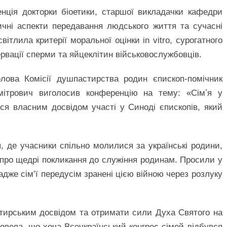
нція докторки біоетики, старшої викладачки кафедри
чні аспекти передавання людського життя та сучасні
вітлила критерії моральної оцінки in vitro, сурогатного
ервації сперми та яйцеклітин військовослужбовців.
олова Комісії душпастирства родин єпископ-помічник
Змітрович виголосив конференцію на тему: «Сімʼя у
ся власним досвідом участі у Синоді єпископів, який
, де учасники спільно молилися за українські родини,
ж про щедрі покликання до служіння родинам. Просили у
адже сім’ї передусім зранені цією війною через розлуку
тирським досвідом та отримати сили Духа Святого на
довела, що хоча Всеукраїнський конгрес сімей відбувся