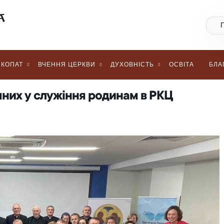
КОПАТ
ВЧЕННЯ ЦЕРКВИ
ДУХОВНІСТЬ
ОСВІТА
БЛА
іяних у служіння родинам в РКЦ