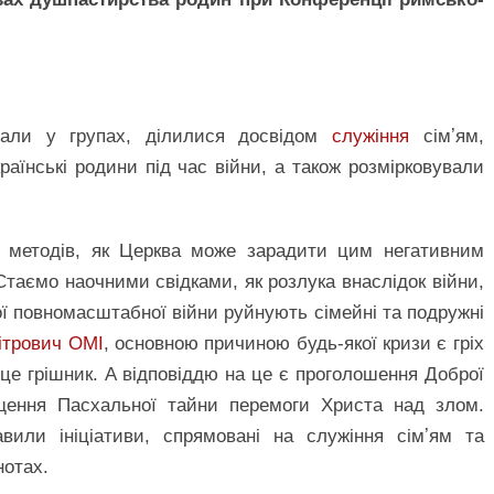
али у групах, ділилися досвідом
служіння
сімʼям,
аїнські родини під час війни, а також розмірковували
к методів, як Церква може зарадити цим негативним
 Стаємо наочними свідками, як розлука внаслідок війни,
ої повномасштабної війни руйнують сімейні та подружні
ітрович ОМІ
, основною причиною будь-якої кризи є гріх
це грішник. А відповіддю на це є проголошення Доброї
ення Пасхальної тайни перемоги Христа над злом.
вили ініціативи, спрямовані на служіння сімʼям та
нотах.