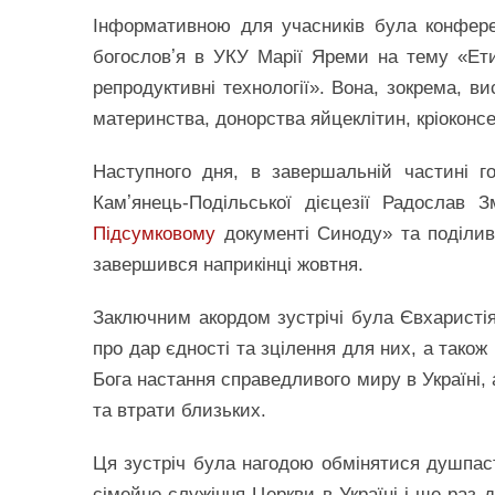
Інформативною для учасників була конфере
богословʼя в УКУ Марії Яреми на тему «Ети
репродуктивні технології». Вона, зокрема, вис
материнства, донорства яйцеклітин, кріоконс
Наступного дня, в завершальній частині г
Камʼянець-Подільської дієцезії Радослав 
Підсумковому
документі Синоду» та поділив
завершився наприкінці жовтня.
Заключним акордом зустрічі була Євхаристія
про дар єдності та зцілення для них, а тако
Бога настання справедливого миру в Україні, 
та втрати близьких.
Ця зустріч була нагодою обмінятися душпас
сімейне служіння Церкви в Україні і ще раз 