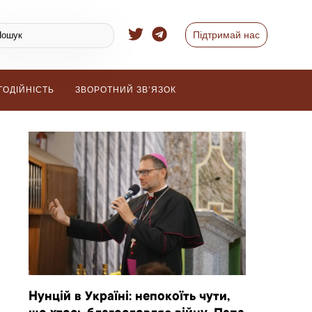
Підтримай нас
ГОДІЙНІСТЬ
ЗВОРОТНИЙ ЗВ’ЯЗОК
Нунцій в Україні: непокоїть чути,