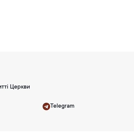
итті Церкви
Telegram