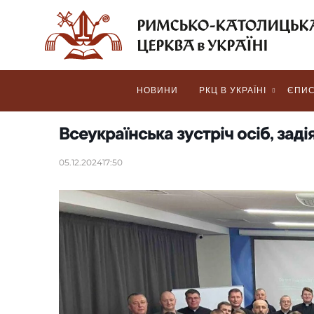
НОВИНИ
РКЦ В УКРАЇНІ
ЄПИС
Всеукраїнська зустріч осіб, зад
05.12.2024
17:50