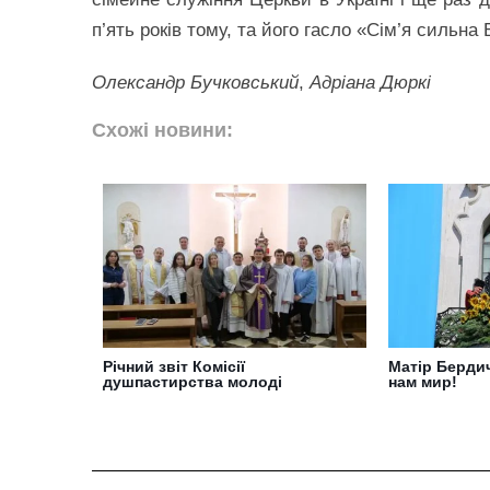
п’ять років тому, та його гасло «Сім’я сильна
Олександр Бучковський
,
Адріана Дюркі
Схожі новини:
Річний звіт Комісії
Матір Берди
душпастирства молоді
нам мир!