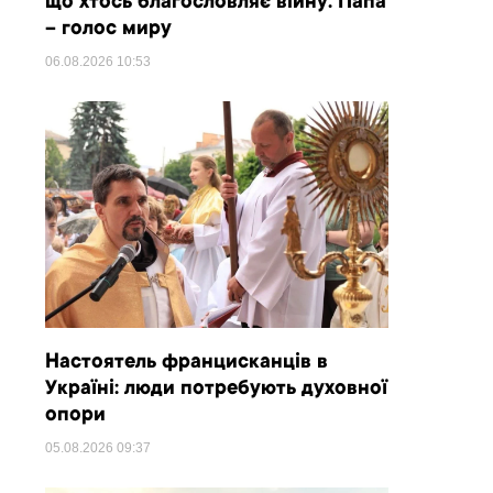
що хтось благословляє війну. Папа
– голос миру
06.08.2026
10:53
Настоятель францисканців в
Україні: люди потребують духовної
опори
05.08.2026
09:37