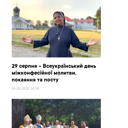
29 серпня – Всеукраїнський день
міжконфесійної молитви,
покаяння та посту
04.08.2026
16:59