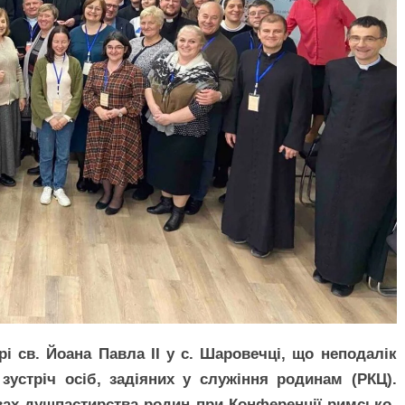
рі св. Йоана Павла ІІ у с. Шаровечці, що неподалік
зустріч осіб, задіяних у служіння родинам (РКЦ).
авах душпастирства родин при Конференції римсько-