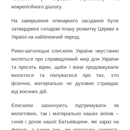
міжрелігійного діалогу.
На завершення пленарного засідання були
затверджені складові плану розвитку Церкви в
Україні на найближчий період.
Римо-католицькі єпископи України неустанно
моляться про справедливий мир для України
та просять вірян, щоби і вони продовжували
молитися та піклуватися про тих, хто
фізично, матеріально чи духовно страждає
від воєнних дій.
Єпископи заохочують підтримувати як
молитовно, так і матеріально наших воїнів –
синів і дочок нашої Батьківщини, які зараз на
фронті, а також тих, які втратили здоров’я,