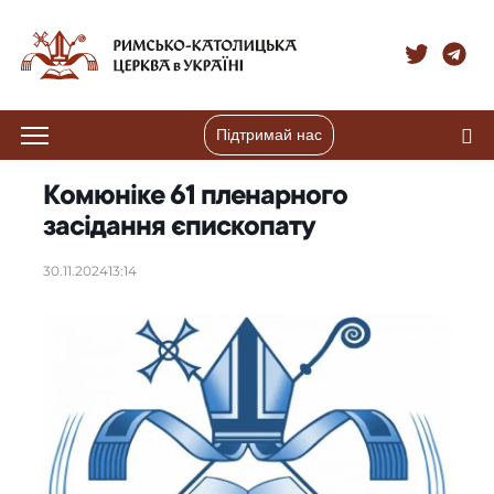
Підтримай нас
Комюніке 61 пленарного
засідання єпископату
30.11.2024
13:14