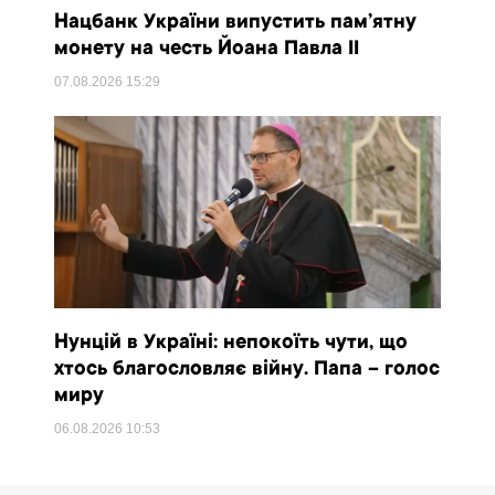
Нацбанк України випустить пам’ятну
монету на честь Йоана Павла II
07.08.2026
15:29
Нунцій в Україні: непокоїть чути, що
хтось благословляє війну. Папа – голос
миру
06.08.2026
10:53