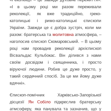
«І в цьому році ми разом переживали
реколекції, як вже традиційно, греко-
католицькі і римо-католицькі єпископи
України. Завжди це є добра зустріч, коли ми
разом: братерська та
молитовна
атмосфера, –
наголосив єпископ Скомаровський. – В цьому
році нам провадив реколекції архієпископ
Вісвальдас Кульбокас. Він ділився з нами
своїм досвідом і священника, і просто
віруючої людини. Робив це дуже просто, у
такий сердечний спосіб. За це ми йому дуже
вдячні».
Єпископ-помічник Харківсько-Запорізької
дієцезії
Ян Собіло
підкреслив братерську
атмсоферу, яка панувала та зазначив, що у