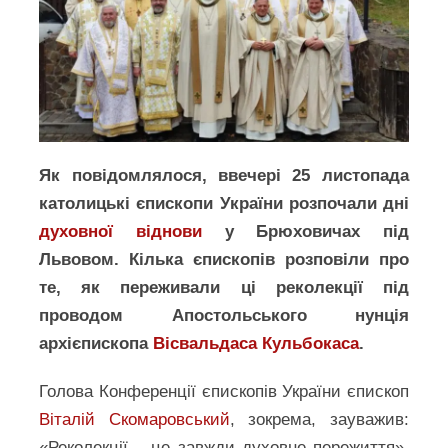
Як повідомлялося, ввечері 25 листопада
католицькі єпископи України розпочали дні
духовної віднови
у Брюховичах під
Львовом. Кілька єпископів розповіли про
те, як переживали ці реколекції під
проводом Апостольського нунція
архієпископа
Вісвальдаса Кульбокаса
.
Голова Конференції єпископів України єпископ
Віталій Скомаровський
, зокрема, зауважив:
«Реколекції – це завжди духовне пережиття».