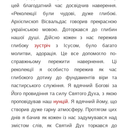
цей благодатний час досвідчив наверення.
«Реколекції були чудові, дуже глибокі.
Архієпископ Вісвальдас говорив прекрасною
українською мовою. Доторкався до глибин
нашої душі. Дійсно кожен з нас пережив
глибоку
зустріч
з Ісусом, було багато
молитви, адорація. Це все допомогло по-
справжньому пережити навернення. Ці
реколекції я особисто пережив як час
глибокого дотику до фундаментів віри та
пастирського служіння. Я вдячний Богові за
Його провидіння та силу Святого Духа, з якою
проповідував наш
нунцій
. Я вдячний йому, що
створив дуже гарну атмосферу. Протягом цих
днів я бачив як кожен із нас задумувався над
змістом слів, як Святий Дух торкався до