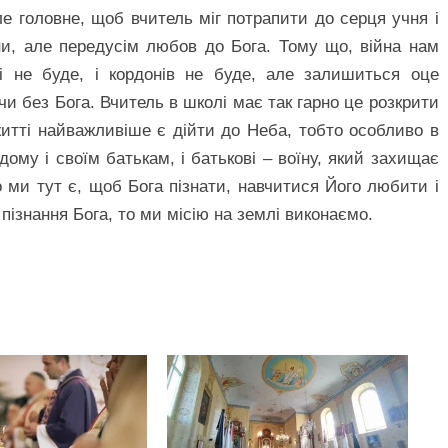
е головне, щоб вчитель міг потрапити до серця учня і
и, але передусім любов до Бога. Тому що, війна нам
лі не буде, і кордонів не буде, але залишиться оце
чи без Бога. Вчитель в школі має так гарно це розкрити
итті найважливіше є дійти до Неба, тобто особливо в
ому і своїм батькам, і батькові – воїну, який захищає
 ми тут є, щоб Бога пізнати, навчитися Його любити і
пізнання Бога, то ми місію на землі виконаємо.