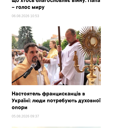
що хтось благословляє війну. Папа
– голос миру
06.08.2026
10:53
Настоятель францисканців в
Україні: люди потребують духовної
опори
05.08.2026
09:37