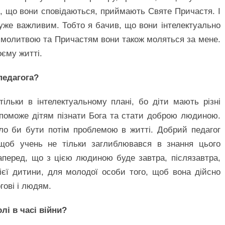
в, що вони сповідаються, приймають Святе Причастя. І
уже важливим. Тобто я бачив, що вони інтелектуально
 молитвою та Причастям вони також моляться за мене.
єму житті.
педагога?
ільки в інтелектуальному плані, бо діти мають різні
опоможе дітям пізнати Бога та стати доброю людиною.
гло би бути потім проблемою в житті. Добрий педагог
 щоб учень не тільки заглиблювався в знання цього
наперед, що з цією людиною буде завтра, післязавтра,
ієї дитини, для молодої особи того, щоб вона дійсно
ові і людям.
лі в часі війни?