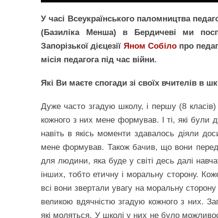
У часі Всеукраїнського паломництва педаг
(Базиліка Менша) в Бердичеві ми посп
Запорізької дієцезії
Яном Собіло
про педаг
місія педагога під час війни.
Які Ви маєте спогади зі своїх вчителів в ш
Дуже часто згадую школу, і першу (8 класів) 
кожного з них мене формував. І ті, які були
навіть в якісь моменти здавалось діяли дос
мене формував. Також бачив, що вони перед
для людини, яка буде у світі десь далі навч
інших, тобто етичну і моральну сторону. Коже
всі вони звертали увагу на моральну сторону у
великою вдячністю згадую кожного з них. За
які моляться. У школі у них не було можливос