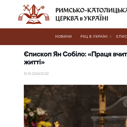
НОВИНИ
РКЦ В УКРАЇНІ
ЄПИС
Єпископ Ян Собіло: «Праця вчи
житті»
15.10.2024
13:02