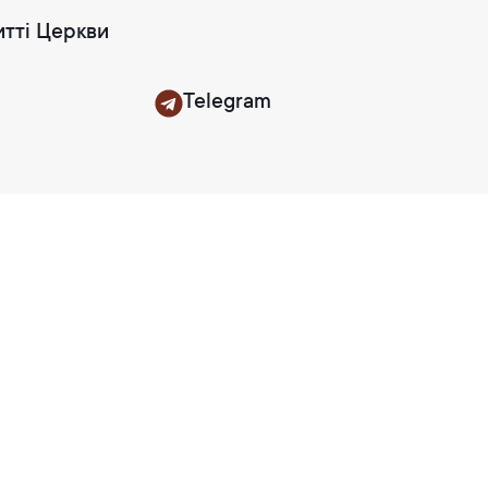
итті Церкви
Telegram