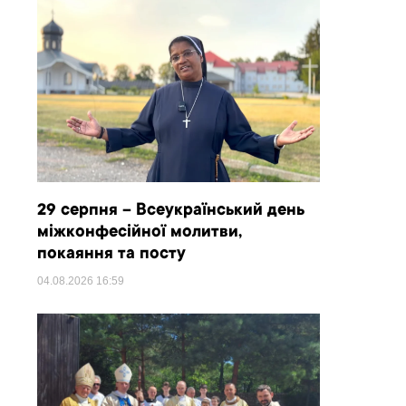
29 серпня – Всеукраїнський день
міжконфесійної молитви,
покаяння та посту
04.08.2026
16:59