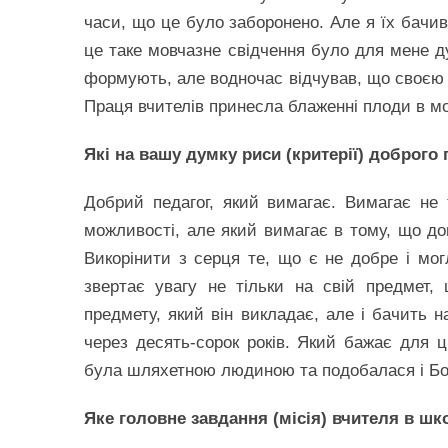
часи, що це було заборонено. Але я їх бачи
це таке мовчазне свідчення було для мене д
формують, але водночас відчував, що своєю
Праця вчителів принесла блаженні плоди в мо
Які на вашу думку риси (критерії) доброго 
Добрий педагог, який вимагає. Вимагає не т
можливості, але який вимагає в тому, що д
Викорінити з серця те, що є не добре і мо
звертає увагу не тільки на свій предмет,
предмету, який він викладає, але і бачить 
через десять-сорок років. Який бажає для ц
була шляхетною людиною та подобалася і Бог
Яке головне завдання (місія) вчителя в шко