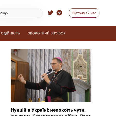
Підтримай нас
ГОДІЙНІСТЬ
ЗВОРОТНИЙ ЗВ’ЯЗОК
Нунцій в Україні: непокоїть чути,