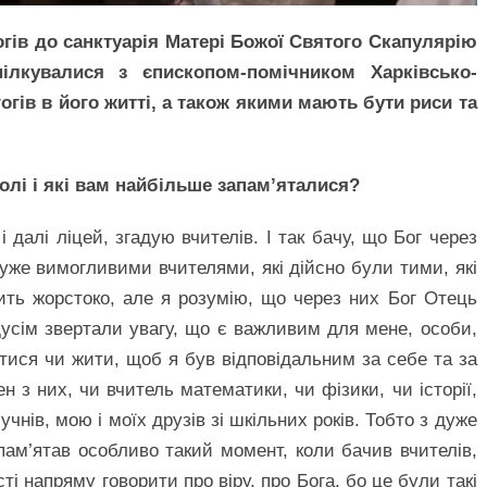
огів до санктуарія Матері Божої Святого Скапулярію
ілкувалися з єпископом-помічником Харківсько-
огів в його житті, а також якими мають бути риси та
колі і які вам найбільше запам’яталися?
і далі ліцей, згадую вчителів. І так бачу, що Бог через
 дуже вимогливими вчителями, які дійсно були тими, які
ить жорстоко, але я розумію, що через них Бог Отець
усім звертали увагу, що є важливим для мене, особи,
атися чи жити, щоб я був відповідальним за себе та за
н з них, чи вчитель математики, чи фізики, чи історії,
чнів, мою і моїх друзів зі шкільних років. Тобто з дуже
пам’ятав особливо такий момент, коли бачив вчителів,
ті напряму говорити про віру, про Бога, бо це були такі