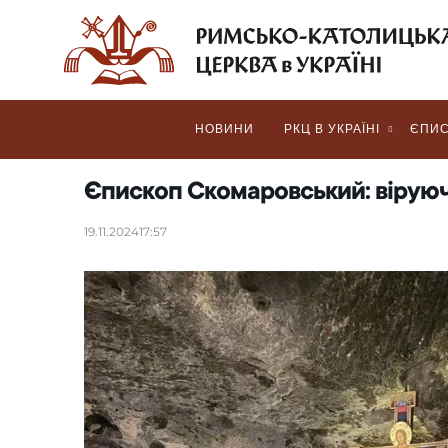
НОВИНИ
РКЦ В УКРАЇНІ
ЄПИС
Єпископ Скомаровський: віруюч
19.11.2024
17:57