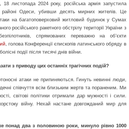
, 18 листопада 2024 року, російська армія запустила
у районі Одеси, убивши десять мирних жителів. Це
ї атаки на багатоповерховий житловий будинок у Сумах
аного російського ракетного обстрілу території України з
езпілотників, спрямованих переважно на об’єкти
кий
, голова Конференції єпископів латинського обряду в
олісні події після тисячі днів війни.
ати з приводу цих останніх трагічних подій?
ртоносні атаки не припиняються. Гинуть невинні люди,
дечні співчуття всім близьким жертв та пораненим. Ми
сті, світові політики отримали дар мужності і сили.
жорстоку війну. Нехай настане довгожданий мир для
же понад два з половиною роки, минуло рівно 1000