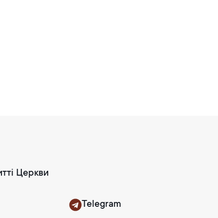
итті Церкви
Telegram