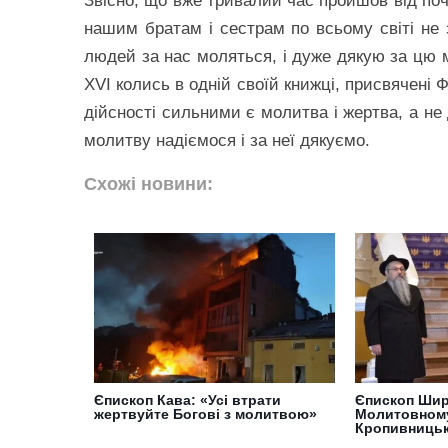
Звісно, що вже тривалий час пройшов від поч
нашим братам і сестрам по всьому світі не 
людей за нас моляться, і дуже дякую за цю 
XVI колись в одній своїй книжці, присвячені 
дійсності сильними є молитва і жертва, а не 
молитву надіємося і за неї дякуємо.
Схожі новини:
Єпископ Кава: «Усі втрати
Єпископ Шир
жертвуйте Богові з молитвою»
Молитовному
Кропивниць