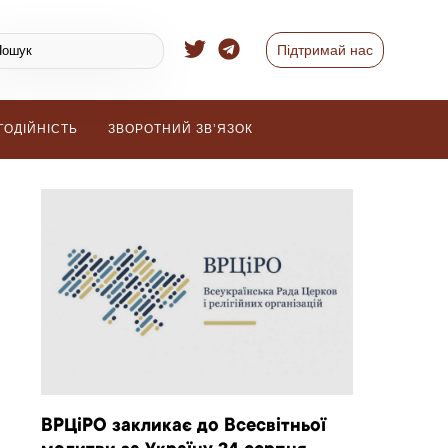
Підтримай нас
ГОДІЙНІСТЬ
ЗВОРОТНИЙ ЗВ’ЯЗОК
ВРЦіРО закликає до Всесвітньої