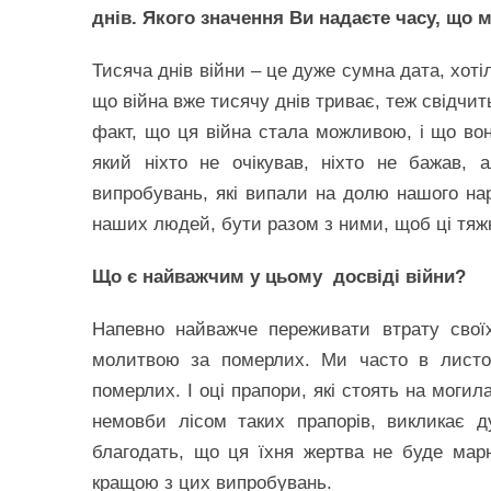
днів. Якого значення Ви надаєте часу, що 
Тисяча днів війни – це дуже сумна дата, хотіло
що війна вже тисячу днів триває, теж свідчить
факт, що ця війна стала можливою, і що вон
який ніхто не очікував, ніхто не бажав, 
випробувань, які випали на долю нашого на
наших людей, бути разом з ними, щоб ці тяжк
Що є найважчим у цьому досвіді війни?
Напевно найважче переживати втрату свої
молитвою за померлих. Ми часто в листо
померлих. І оці прапори, які стоять на могил
немовби лісом таких прапорів, викликає 
благодать, що ця їхня жертва не буде ма
кращою з цих випробувань.