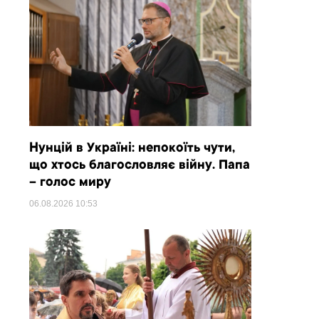
Нунцій в Україні: непокоїть чути,
що хтось благословляє війну. Папа
– голос миру
06.08.2026
10:53