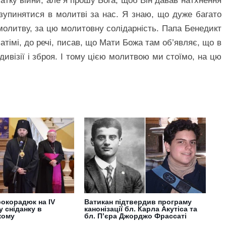
атку війни, але я прошу Бога, щоб Він давав натхнення
зупинятися в молитві за нас. Я знаю, що дуже багато
молитву, за цю молитовну солідарність. Папа Бенедикт
Фатімі, до речі, писав, що Мати Божа там об’являє, що в
дивізії і зброя. І тому цією молитвою ми стоїмо, на цю
окорадюк на IV
Ватикан підтвердив програму
 сніданку в
канонізації бл. Карла Акутіса та
кому
бл. П’єра Джорджо Фрассаті