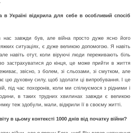
.
а в Україні відкрила для себе в особливий спосіб
 в нас завжди був, але війна просто дуже ясно його
тяжких ситуаціях, є дуже великою допомогою. Я навіть
 але навіть отут, коли віруючі люди переживають біль
иво застрахуватися до кінця, це може прийти в життя
живає, звісно, з болем, зі сльозами, зі смутком, але
ає цю духовну силу, щоб здолати ці випробування. І це
, під час похоронів, коли ми спілкуємося з рідними і
людини, в таких трудних хвилинах завжди є великою
мку теж здобули, мали, відкрили її в своєму житті.
іту в цьому контексті 1000 днів від початку війни?