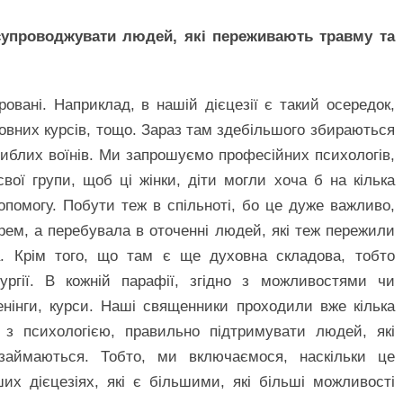
 супроводжувати людей, які переживають травму та
ровані. Наприклад, в нашій дієцезії є такий осередок,
мовних курсів, тощо. Зараз там здебільшого збираються
гиблих воїнів. Ми запрошуємо професійних психологів,
ої групи, щоб ці жінки, діти могли хоча б на кілька
опомогу. Побути теж в спільноті, бо це дуже важливо,
ем, а перебувала в оточенні людей, які теж пережили
а. Крім того, що там є ще духовна складова, тобто
ургії. В кожній парафії, згідно з можливостями чи
енінги, курси. Наші священники проходили вже кілька
о з психологією, правильно підтримувати людей, які
займаються. Тобто, ми включаємося, наскільки це
их дієцезіях, які є більшими, які більші можливості