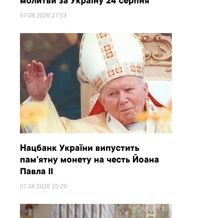
молитви за Україну 24 серпня
07.08.2026
17:53
Нацбанк України випустить
пам’ятну монету на честь Йоана
Павла II
07.08.2026
15:29