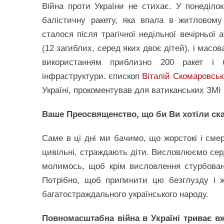
Війна проти України не стихає. У понеділок
балістичну ракету, яка впала в житловом
сталося після трагічної недільної вечірньо
(12 загиблих, серед яких двоє дітей), і масов
використанням приблизно 200 ракет і б
інфраструктури. єпископ
Віталій Скомаровсь
Україні, прокоментував для ватиканських ЗМІ б
Ваше Преосвященство, що би Ви хотіли сказ
Саме в ці дні ми бачимо, що жорстокі і сме
цивільні, страждають діти. Висловлюємо сер
молимось, щоб крім висловлення стурбовано
Потрібно, щоб припинити цю безглузду і 
багатостраждального українського народу.
Повномасштабна війна в Україні триває в