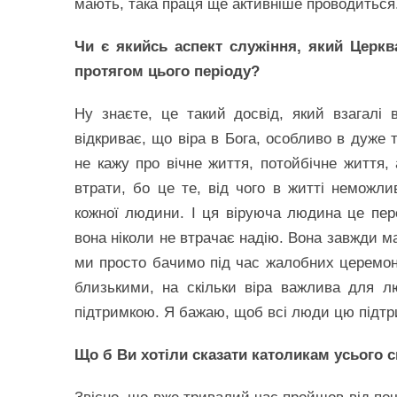
мають, така праця ще активніше проводиться
Чи є якийсь аспект служіння, який Церкв
протягом цього періоду?
Ну знаєте, це такий досвід, який взагалі
відкриває, що віра в Бога, особливо в дуже 
не кажу про вічне життя, потойбічне життя,
втрати, бо це те, від чого в житті неможл
кожної людини. І ця віруюча людина це пере
вона ніколи не втрачає надію. Вона завжди м
ми просто бачимо під час жалобних церемоній
близькими, на скільки віра важлива для 
підтримкою. Я бажаю, щоб всі люди цю підтри
Що б Ви хотіли сказати католикам усього св