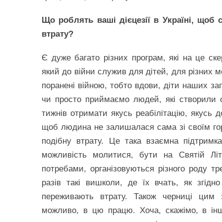
Що роблять ваші дієцезії в Україні, щоб
втрату?
Є дуже багато різних програм, які на це ске
який до війни служив для дітей, для різних 
поранені війною, тобто вдови, діти наших за
чи просто приймаємо людей, які створили св
тижнів отримати якусь реабілітацію, якусь д
щоб людина не залишалася сама зі своїм гор
подібну втрату. Це така взаємна підтримк
можливість молитися, бути на Святій Літ
потребами, організовуються різного роду тр
разів такі вишколи, де їх вчать, як згідн
переживають втрату. Також черниці цим 
можливо, в цю працю. Хоча, скажімо, в інш