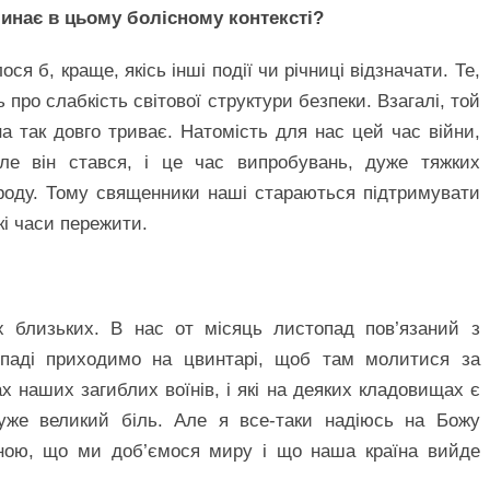
минає в цьому болісному контексті?
ся б, краще, якісь інші події чи річниці відзначати. Те,
 про слабкість світової структури безпеки. Взагалі, той
а так довго триває. Натомість для нас цей час війни,
але він стався, і це час випробувань, дуже тяжких
роду. Тому священники наші стараються підтримувати
і часи пережити.
х близьких. В нас от місяць листопад пов’язаний з
паді приходимо на цвинтарі, щоб там молитися за
ах наших загиблих воїнів, і які на деяких кладовищах є
дуже великий біль. Але я все-таки надіюсь на Божу
рною, що ми доб’ємося миру і що наша країна вийде