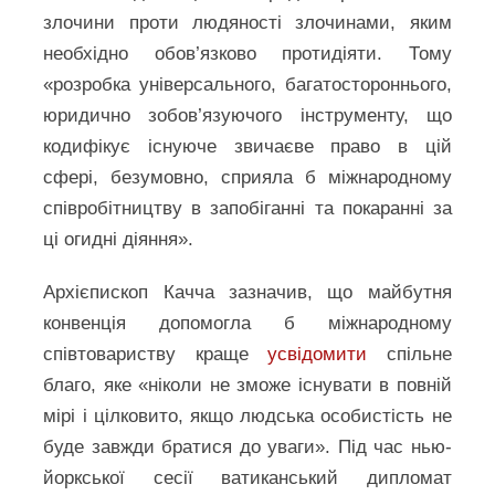
злочини проти людяності злочинами, яким
необхідно обов’язково протидіяти. Тому
«розробка універсального, багатостороннього,
юридично зобов’язуючого інструменту, що
кодифікує існуюче звичаєве право в цій
сфері, безумовно, сприяла б міжнародному
співробітництву в запобіганні та покаранні за
ці огидні діяння».
Архієпископ Качча зазначив, що майбутня
конвенція допомогла б міжнародному
співтовариству краще
усвідомити
спільне
благо, яке «ніколи не зможе існувати в повній
мірі і цілковито, якщо людська особистість не
буде завжди братися до уваги». Під час нью-
йоркської сесії ватиканський дипломат