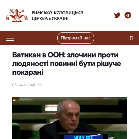
Підтримай нас
Ватикан в ООН: злочини проти
людяності повинні бути рішуче
покарані
03.04.2024
10:38