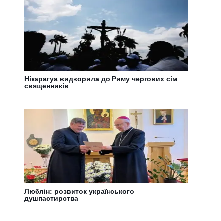
Нікарагуа видворила до Риму чергових сім
священників
Люблін: розвиток українського
душпастирства