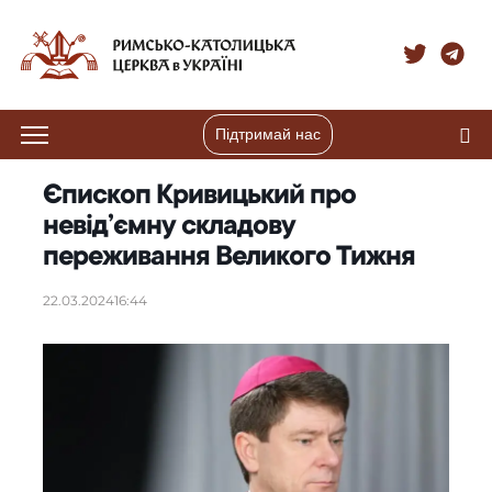
Підтримай нас
Єпископ Кривицький про
невід’ємну складову
переживання Великого Тижня
22.03.2024
16:44