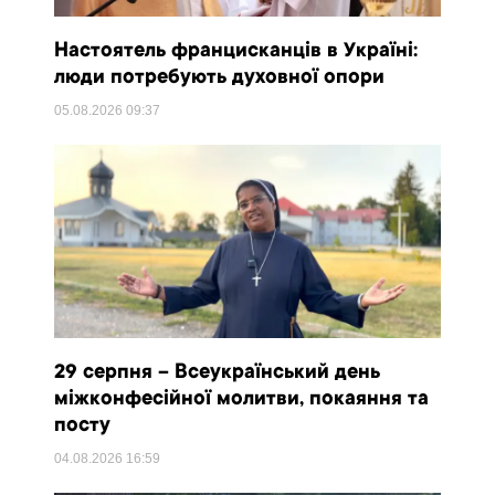
Настоятель францисканців в Україні:
люди потребують духовної опори
05.08.2026
09:37
29 серпня – Всеукраїнський день
міжконфесійної молитви, покаяння та
посту
04.08.2026
16:59