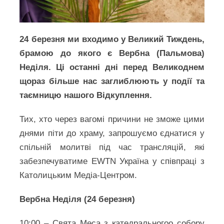
24 березня ми входимо у Великий Тиждень,
брамою до якого є Вербна (Пальмова)
Неділя. Ці останні дні перед Великоднем
щораз більше нас заглиблюють у події та
таємницю нашого Відкуплення.
Тих, хто через вагомі причини не зможе цими
днями піти до храму, запрошуємо єднатися у
спільній молитві під час трансляцій, які
забезпечуватиме EWTN Україна у співпраці з
Католицьким Медіа-Центром.
Вербна Неділя (24 березня)
10:00 – Свята Меса з катедральногоо собору