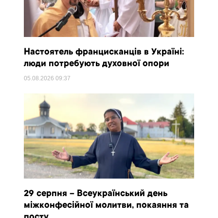
Настоятель францисканців в Україні:
люди потребують духовної опори
05.08.2026
09:37
29 серпня – Всеукраїнський день
міжконфесійної молитви, покаяння та
посту