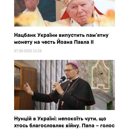
Нацбанк України випустить пам’ятну
монету на честь Йоана Павла II
07.08.2026
15:29
Нунцій в Україні: непокоїть чути, що
хтось благословляє війну. Папа – голос