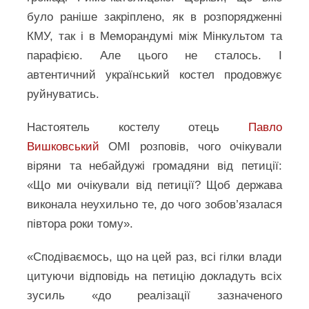
було раніше закріплено, як в розпорядженні
КМУ, так і в Меморандумі між Мінкультом та
парафією. Але цього не сталось. І
автентичний український костел продовжує
руйнуватись.
Настоятель костелу отець
Павло
Вишковський
ОМІ розповів, чого очікували
віряни та небайдужі громадяни від петиції:
«Що ми очікували від петиції? Щоб держава
виконала неухильно те, до чого зобов’язалася
півтора роки тому».
«Сподіваємось, що на цей раз, всі гілки влади
цитуючи відповідь на петицію докладуть всіх
зусиль «до реалізації зазначеного