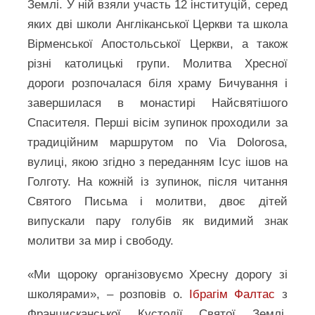
Землі. У ній взяли участь 12 інституцій, серед
яких дві школи Англіканської Церкви та школа
Вірменської Апостольської Церкви, а також
різні католицькі групи. Молитва Хресної
дороги розпочалася біля храму Бичування і
завершилася в монастирі Найсвятішого
Спасителя. Перші вісім зупинок проходили за
традиційним маршрутом по Via Dolorosa,
вулиці, якою згідно з переданням Ісус ішов на
Голготу. На кожній із зупинок, після читання
Святого Письма і молитви, двоє дітей
випускали пару голубів як видимий знак
молитви за мир і свободу.
«Ми щороку організовуємо Хресну дорогу зі
школярами», – розповів о.
Ібрагім Фалтас
з
Францисканської Кустодії Святої Землі,