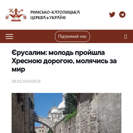
Підтримай нас
Єрусалим: молодь пройшла
Хресною дорогою, молячись за
мир
28.02.2024
09:23