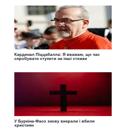
Кардинал Піццабалла: Я вважаю, що час
спробувати ступити на інші стежки
У Буркіна-Фасо знову викрали і вбили
християн