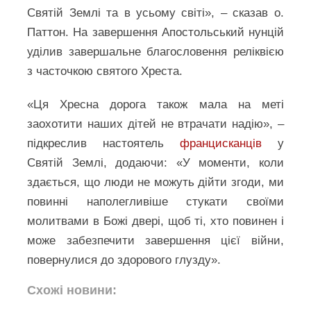
Святій Землі та в усьому світі», – сказав о.
Паттон. На завершення Апостольський нунцій
уділив завершальне благословення реліквією
з часточкою святого Хреста.
«Ця Хресна дорога також мала на меті
заохотити наших дітей не втрачати надію», –
підкреслив настоятель
францисканців
у
Святій Землі, додаючи: «У моменти, коли
здається, що люди не можуть дійти згоди, ми
повинні наполегливіше стукати своїми
молитвами в Божі двері, щоб ті, хто повинен і
може забезпечити завершення цієї війни,
повернулися до здорового глузду».
Схожі новини: