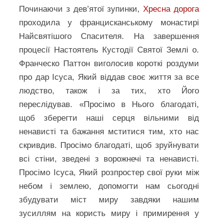
Починаючи з дев’ятої зупинки,
Хресна дорога
проходила у францисканському монастирі
Найсвятішого Спасителя. На завершення
процесії Настоятель Кустодії Святої Землі о.
Франческо Паттон виголосив короткі роздуми
про дар Ісуса, Який віддав своє життя за все
людство, також і за тих, хто Його
переслідував. «Просімо в Нього благодаті,
щоб зберегти наші серця вільними від
ненависті та бажання мститися тим, хто нас
скривдив. Просімо благодаті, щоб зруйнувати
всі стіни, зведені з ворожнечі та ненависті.
Просімо Ісуса, Який розпростер свої руки між
небом і землею, допомогти нам сьогодні
збудувати міст миру завдяки нашим
зусиллям на користь миру і примирення у