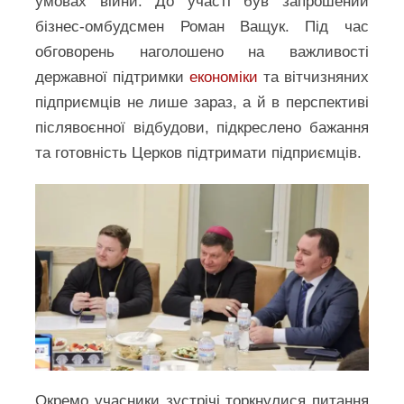
умовах війни. До участі був запрошений
бізнес-омбудсмен Роман Ващук. Під час
обговорень наголошено на важливості
державної підтримки
економіки
та вітчизняних
підприємців не лише зараз, а й в перспективі
післявоєнної відбудови, підкреслено бажання
та готовність Церков підтримати підприємців.
Окремо учасники зустрічі торкнулися питання