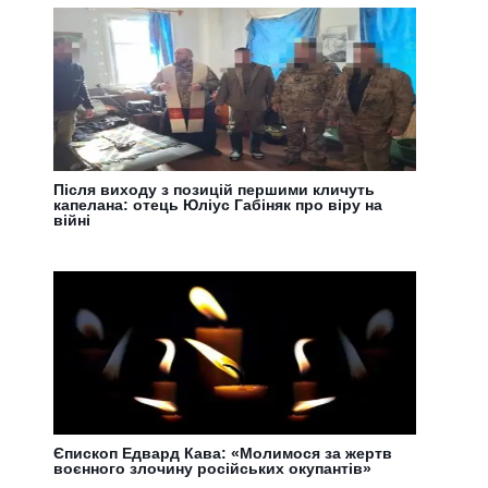
Після виходу з позицій першими кличуть
капелана: отець Юліус Габіняк про віру на
війні
Єпископ Едвард Кава: «Молимося за жертв
воєнного злочину російських окупантів»