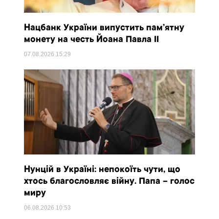
Нацбанк України випустить пам’ятну
монету на честь Йоана Павла II
07.08.2026
15:29
Нунцій в Україні: непокоїть чути, що
хтось благословляє війну. Папа – голос
миру
06.08.2026
10:53