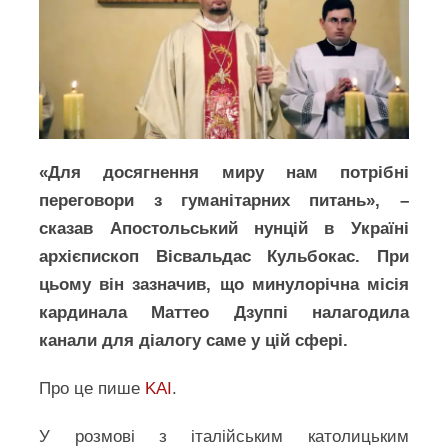
«Для досягнення миру нам потрібні
переговори з гуманітарних питань», –
сказав Апостольський нунцій в Україні
архієпископ Вісвальдас Кульбокас. При
цьому він зазначив, що минулорічна місія
кардинала Маттео Дзуппі налагодила
канали для діалогу саме у цій сфері.
Про це пише
KAI
.
У розмові з італійським католицьким