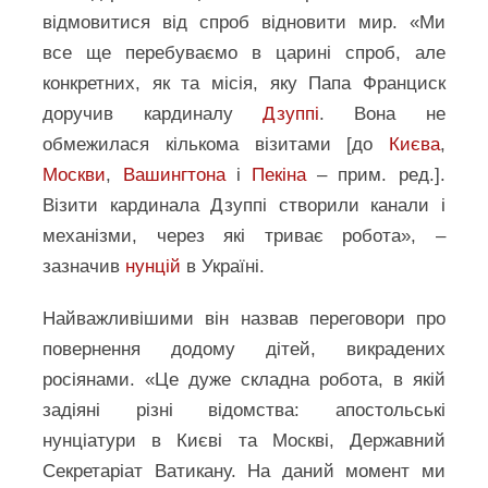
відмовитися від спроб відновити мир. «Ми
все ще перебуваємо в царині спроб, але
конкретних, як та місія, яку Папа Франциск
доручив кардиналу
Дзуппі
. Вона не
обмежилася кількома візитами [до
Києва
,
Москви
,
Вашингтона
і
Пекіна
– прим. ред.].
Візити кардинала Дзуппі створили канали і
механізми, через які триває робота», –
зазначив
нунцій
в Україні.
Найважливішими він назвав переговори про
повернення додому дітей, викрадених
росіянами. «Це дуже складна робота, в якій
задіяні різні відомства: апостольські
нунціатури в Києві та Москві, Державний
Секретаріат Ватикану. На даний момент ми