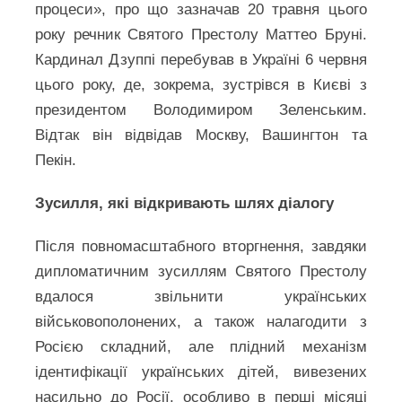
процеси», про що зазначав 20 травня цього
року речник Святого Престолу Маттео Бруні.
Кардинал Дзуппі перебував в Україні 6 червня
цього року, де, зокрема, зустрівся в Києві з
президентом Володимиром Зеленським.
Відтак він відвідав Москву, Вашингтон та
Пекін.
Зусилля, які відкривають шлях діалогу
Після повномасштабного вторгнення, завдяки
дипломатичним зусиллям Святого Престолу
вдалося звільнити українських
військовополонених, а також налагодити з
Росією складний, але плідний механізм
ідентифікації українських дітей, вивезених
насильно до Росії, особливо в перші місяці