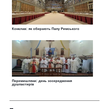
Конклав: як обирають Папу Римського
Перемишляни: день зосередження
душпастирів