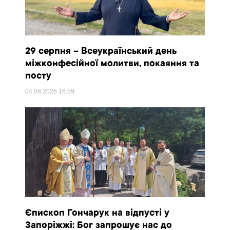
29 серпня – Всеукраїнський день
міжконфесійної молитви, покаяння та
посту
04.08.2026
16:59
Єпископ Гончарук на відпусті у
Запоріжжі: Бог запрошує нас до