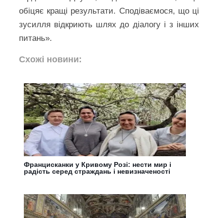
обіцяє кращі результати. Сподіваємося, що ці
зусилля відкриють шлях до діалогу і з інших
питань».
Схожі новини:
Францисканки у Кривому Розі: нести мир і
радість серед страждань і невизначеності