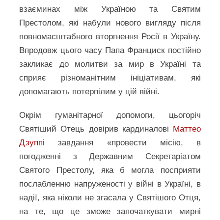
взаєминах між Україною та Святим
Престолом, які набули нового вигляду після
повномасштабного вторгнення Росії в Україну.
Впродовж цього часу Папа Франциск постійно
закликає до молитви за мир в Україні та
сприяє різноманітним ініціативам, які
допомагають потерпілим у цій війні.
Окрім гуманітарної допомоги, цьогоріч
Святіший Отець довірив кардиналові
Маттео
Дзуппі
завдання «провести місію, в
погодженні з Державним Секретаріатом
Святого Престолу, яка б могла посприяти
послабленню напруженості у війні в Україні, в
надії, яка ніколи не згасала у Святішого Отця,
на те, що це зможе започаткувати мирні