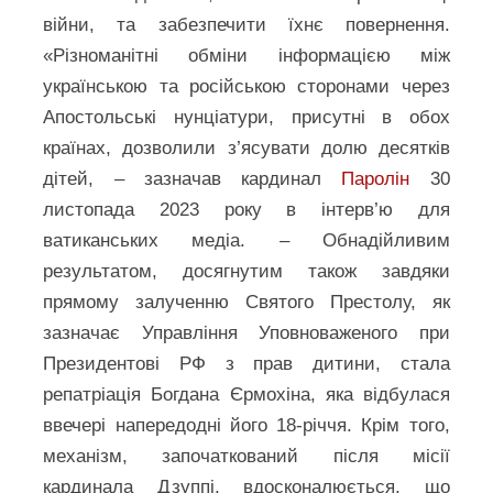
війни, та забезпечити їхнє повернення.
«Різноманітні обміни інформацією між
українською та російською сторонами через
Апостольські нунціатури, присутні в обох
країнах, дозволили з’ясувати долю десятків
дітей, – зазначав кардинал
Паролін
30
листопада 2023 року в інтерв’ю для
ватиканських медіа. – Обнадійливим
результатом, досягнутим також завдяки
прямому залученню Святого Престолу, як
зазначає Управління Уповноваженого при
Президентові РФ з прав дитини, стала
репатріація Богдана Єрмохіна, яка відбулася
ввечері напередодні його 18-річчя. Крім того,
механізм, започаткований після місії
кардинала Дзуппі, вдосконалюється, що