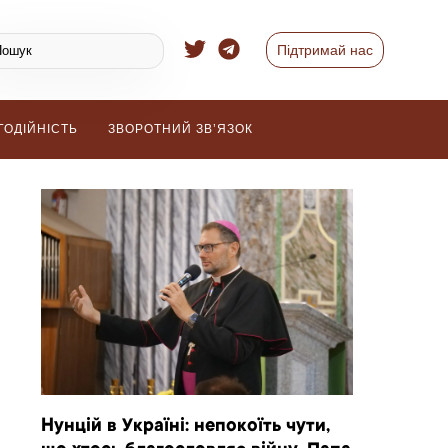
Підтримай нас
ГОДІЙНІСТЬ
ЗВОРОТНИЙ ЗВ’ЯЗОК
Нунцій в Україні: непокоїть чути,