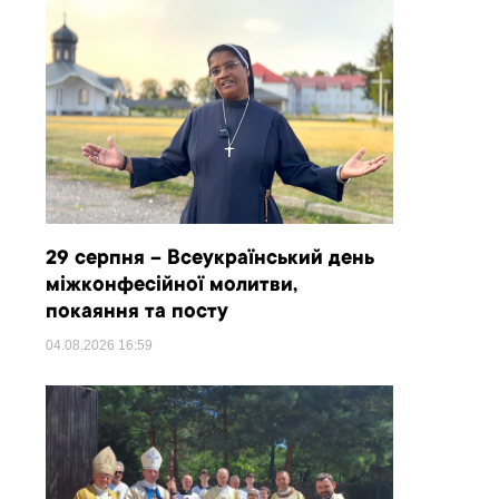
29 серпня – Всеукраїнський день
міжконфесійної молитви,
покаяння та посту
04.08.2026
16:59