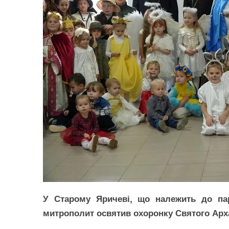
У Старому Яричеві, що належить до пар
митрополит освятив oхоронку Святого Арха