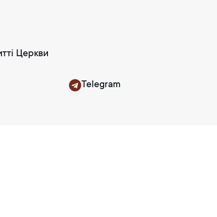
итті Церкви
Telegram