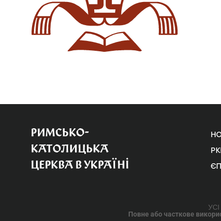
Н
РК
Є
УСІ
Повне або часткове використ