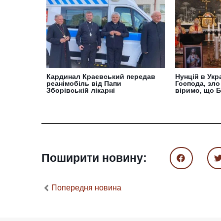
Кардинал Краєвський передав
Нунцій в Укр
реанімобіль від Папи
Господа, зло
Зборівській лікарні
віримо, що Б
Поширити новину:
Попередня новина