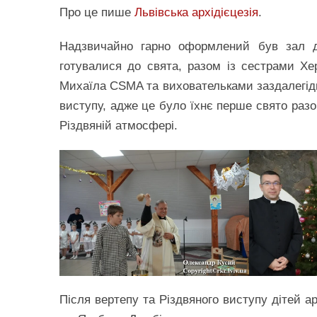
Про це пише
Львівська архідієцезія
.
Надзвичайно гарно оформлений був зал до
готувалися до свята, разом із сестрами Х
Михаїла CSMA та виховательками заздалегідь 
виступу, адже це було їхнє перше свято разо
Різдвяній атмосфері.
Після вертепу та Різдвяного виступу дітей а