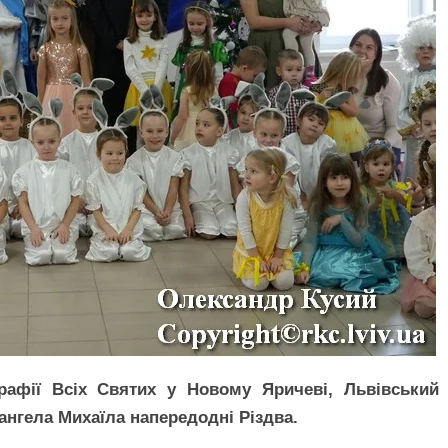
афії Всіх Святих у Новому Яричеві, Львівський
нгела Михаїла напередодні Різдва.