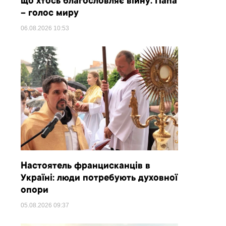
що хтось благословляє війну. Папа
– голос миру
06.08.2026
10:53
Настоятель францисканців в
Україні: люди потребують духовної
опори
05.08.2026
09:37