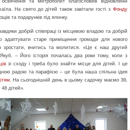
освячення та митрополит благословив відновленні
їла. На свято до дітей також завітали гості з
Фонду
щів та подарунків під ялинку.
завдяки добрій співпраці із місцевою владою та добрій
ко адаптувати старе приміщення громади для нового
но зростати, вчитись та молитися. «Це є наш другий
Якуб. – Його історія почалась два роки тому, коли з
ців
зі сходу і треба було знайти місце для дітей. І це
щною радою та парафією – це була наша спільна ідея
ітям
. На сьогоднішній день в цьому садочку маємо 39,
 48 дітей».