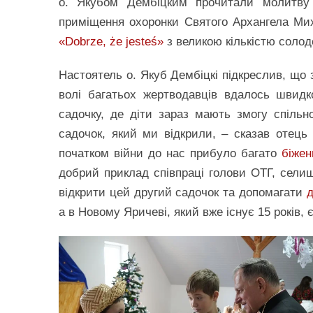
о. Якубом Дембіцким прочитали молитву 
приміщення охоронки Святого Архангела Миха
«Dobrze, że jesteś»
з великою кількістю солодо
Настоятель о. Якуб Дембіцкі підкреслив, що 
волі багатьох жертводавців вдалось швид
садочку, де діти зараз мають змогу спіль
садочок, який ми відкрили, – сказав отець 
початком війни до нас прибуло багато
біжен
добрий приклад співпраці голови ОТГ, сели
відкрити цей другий садочок та допомагати
д
а в Новому Яричеві, який вже існує 15 років, є