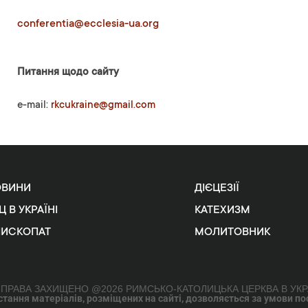
conferentia@ecclesia-ua.org
Питання щодо сайту
e-mail:
rkcukraine@gmail.com
ОВИНИ
ДІЄЦЕЗІЇ
Ц В УКРАЇНІ
КАТЕХИЗМ
ПИСКОПАТ
МОЛИТОВНИК
 ПРАВА ЗАХИЩЕНО @2026 РИМСЬКО-КАТОЛИЦЬКА ЦЕРКВА В УКР
ання матеріалів, розміщених на сайті, дозволяється за умови поси