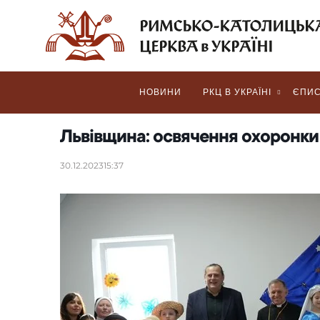
НОВИНИ
РКЦ В УКРАЇНІ
ЄПИС
Львівщина: освячення oхоронки
30.12.2023
15:37