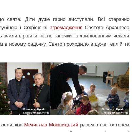
 свята. Діти дуже гарно виступали. Всі старанно
ерубіною і Софією зі
згромадження
Святого Архангела
вчили віршики, пісні, таночки і з хвилюванням чекали
м в новому садочку. Свято проходило в дуже теплій та
рхієпископ
Мечислав Мокшицький
разом з настоятелем