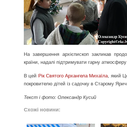
На завершення архієпископ закликав прод
країни, надалі підтримувати гарну атмосферу
В цей
Рік Святого Архангела Михаїла
, який Ц
покровителю дітей із садочку в Старому Яриче
Текст і фото: Олександр Кусий
Схожі новини: