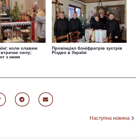
аїні: коли славим
Провінціал боніфратрів зустрів
 втрачає силу;
Різдво в Україні
ог з нами
Наступна новина