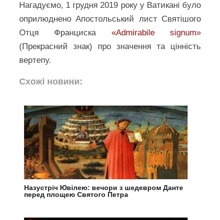
Нагадуємо, 1 грудня 2019 року у Ватикані було
оприлюднено Апостольський лист Святішого
Отця Франциска
«Admirabile signum»
(Прекрасний знак) про значення та цінність
вертепу.
Схожі новини:
Назустріч Ювілею: вечори з шедевром Данте
перед площею Святого Петра