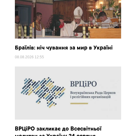
Браїлів: ніч чування за мир в Україні
08.08.2026
12:55
ВРЦіРО закликає до Всесвітньої