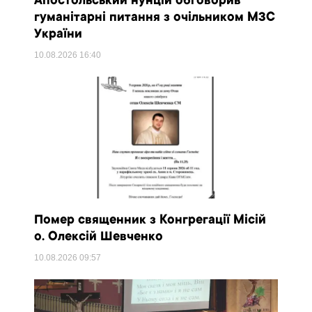
Апостольський нунцій обговорив
гуманітарні питання з очільником МЗС
України
10.08.2026
16:40
Помер священник з Конгрегації Місій
о. Олексій Шевченко
10.08.2026
09:57