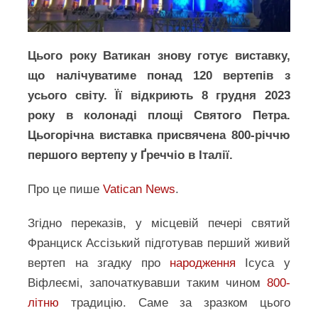
Цього року Ватикан знову готує виставку,
що налічуватиме понад 120 вертепів з
усього світу. Її відкриють 8 грудня 2023
року в колонаді площі Святого Петра.
Цьогорічна виставка присвячена 800-річчю
першого вертепу у Ґреччіо в Італії.
Про це пише
Vatican News
.
Згідно переказів, у місцевій печері святий
Франциск Ассізький підготував перший живий
вертеп на згадку про
народження
Ісуса у
Віфлеємі, започаткувавши таким чином
800-
літню
традицію. Саме за зразком цього