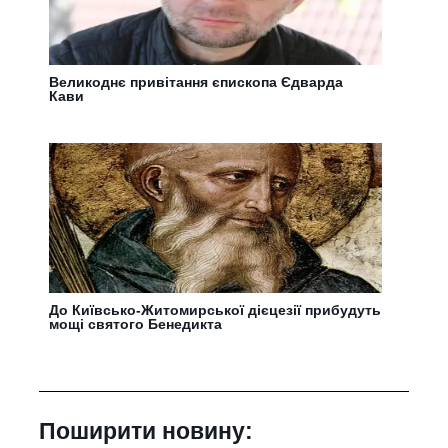
Великоднє привітання єпископа Єдварда
Кави
До Київсько-Житомирської дієцезії прибудуть
мощі святого Бенедикта
Поширити новину: