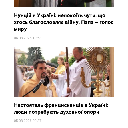
Нунцій в Україні: непокоїть чути, що
хтось благословляє війну. Папа – голос
миру
06.08.2026
10:53
Настоятель францисканців в Україні:
люди потребують духовної опори
05.08.2026
09:37