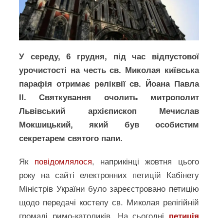
У середу, 6 грудня, під час відпустової
урочистості на честь св. Миколая київська
парафія отримає реліквії св. Йоана Павла
ІІ. Святкування очолить митрополит
Львівський архієпископ Мечислав
Мокшицький, який був особистим
секретарем святого папи.
Як
повідомлялося
, наприкінці жовтня цього
року на сайті електронних петицій Кабінету
Міністрів України було зареєстровано петицію
щодо передачі костелу св. Миколая релігійній
громаді римо-католиків. На сьогодні
петиція