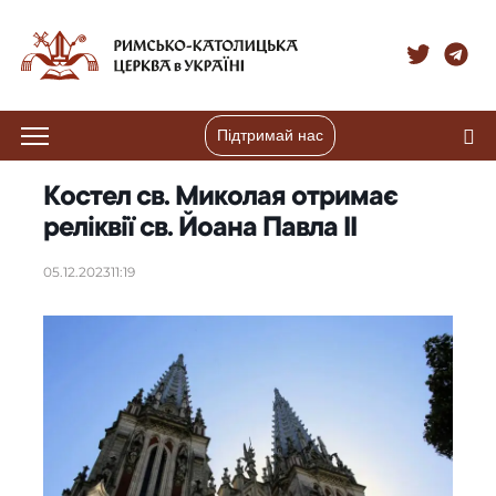
Підтримай нас
Костел св. Миколая отримає
реліквії св. Йоана Павла ІІ
05.12.2023
11:19