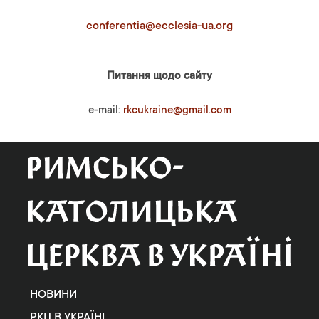
conferentia@ecclesia-ua.org
Питання щодо сайту
e-mail:
rkcukraine@gmail.com
НОВИНИ
РКЦ В УКРАЇНІ