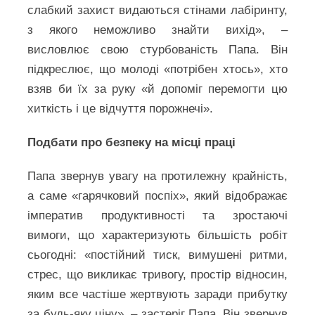
слабкий захист видаються стінами лабіринту,
з якого неможливо знайти вихід», –
висловлює свою стурбованість Папа. Він
підкреслює, що молоді «потрібен хтось», хто
взяв би їх за руку «й допоміг перемогти цю
хиткість і це відчуття порожнечі».
Подбати про безпеку на місці праці
Папа звернув увагу на протилежну крайність,
а саме «гарячковий поспіх», який відображає
імператив продуктивності та зростаючі
вимоги, що характеризують більшість робіт
сьогодні: «постійний тиск, вимушені ритми,
стрес, що викликає тривогу, простір відносин,
яким все частіше жертвують заради прибутку
за будь-яку ціну», – застеріг Папа. Він звернув