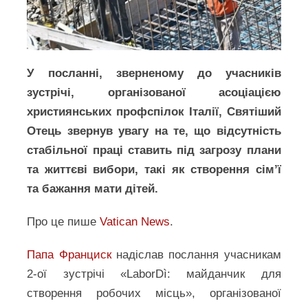
У посланні, зверненому до учасників
зустрічі, організованої асоціацією
християнських профспілок Італії, Святіший
Отець звернув увагу на те, що відсутність
стабільної праці ставить під загрозу плани
та життєві вибори, такі як створення сім’ї
та бажання мати дітей.
Про це пише
Vati
c
an News
.
Папа Франциск
надіслав послання учасникам
2-ої зустрічі «LaborDì: майданчик для
створення робочих місць», організованої