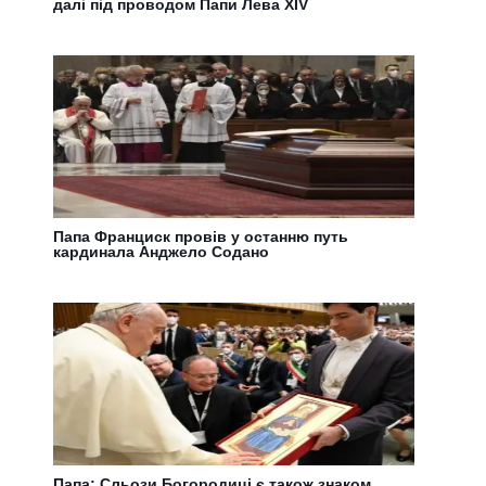
далі під проводом Папи Лева XIV
Папа Франциск провів у останню путь
кардинала Анджело Содано
Папа: Сльози Богородиці є також знаком