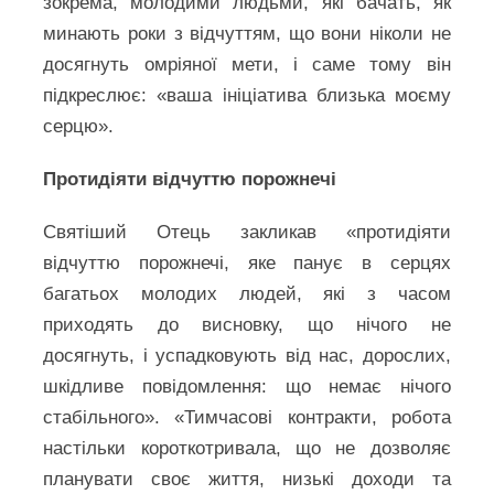
зокрема, молодими людьми, які бачать, як
минають роки з відчуттям, що вони ніколи не
досягнуть омріяної мети, і саме тому він
підкреслює: «ваша ініціатива близька моєму
серцю».
Протидіяти відчуттю порожнечі
Святіший Отець закликав «протидіяти
відчуттю порожнечі, яке панує в серцях
багатьох молодих людей, які з часом
приходять до висновку, що нічого не
досягнуть, і успадковують від нас, дорослих,
шкідливе повідомлення: що немає нічого
стабільного». «Тимчасові контракти, робота
настільки короткотривала, що не дозволяє
планувати своє життя, низькі доходи та