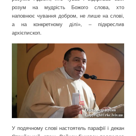
розум на мудрість Божого слова, хто
наповнює чування добром, не лише на слові,
а на конкретному ділі», – підкреслив
архієпископ.
У подячному слові настоятель парафії і декан