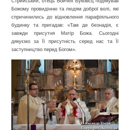
Стрийський, отець Войчех Буковєц подякував
Божому провидінню та людям доброї волі, які
спричинились до відновлення парафіяльного
будинку та пригадав: «Там де безнадія, є
завжди присутня Матір Божа. Сьогодні
дякуємо за Її присутність серед нас та Її
заступництво перед Богом».