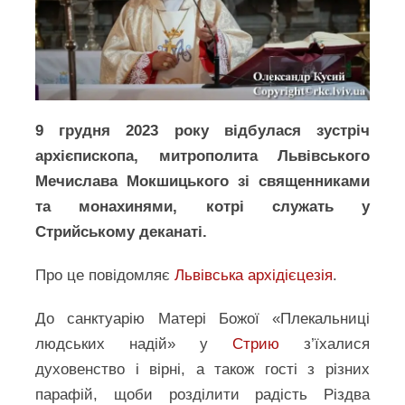
9 грудня 2023 року відбулася зустріч
архієпископа, митрополита Львівського
Мечислава Мокшицького зі священниками
та монахинями, котрі служать у
Стрийському деканаті.
Про це повідомляє
Львівська архідієцезія
.
До cанктуарію Матері Божої «Плекальниці
людських надій» у
Стрию
з’їхалися
духовенство і вірні, а також гості з різних
парафій, щоби розділити радість Різдва