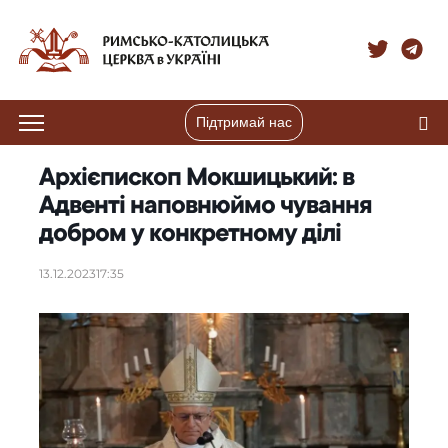
Підтримай нас
Архієпископ Мокшицький: в
Адвенті наповнюймо чування
добром у конкретному ділі
13.12.2023
17:35