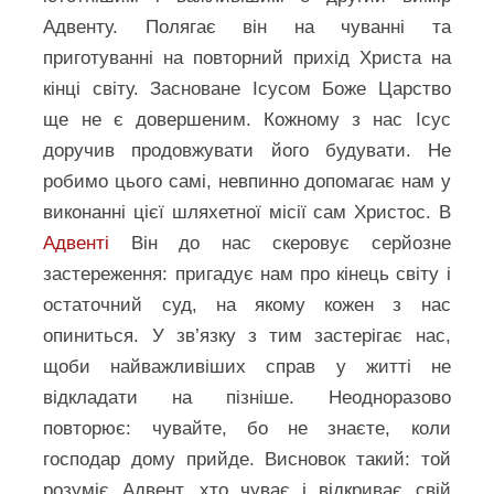
Адвенту. Полягає він на чуванні та
приготуванні на повторний прихід Христа на
кінці світу. Засноване Ісусом Боже Царство
ще не є довершеним. Кожному з нас Ісус
доручив продовжувати його будувати. Не
робимо цього самі, невпинно допомагає нам у
виконанні цієї шляхетної місії сам Христос. В
Адвенті
Він до нас скеровує серйозне
застереження: пригадує нам про кінець світу і
остаточний суд, на якому кожен з нас
опиниться. У зв’язку з тим застерігає нас,
щоби найважливіших справ у житті не
відкладати на пізніше. Неодноразово
повторює: чувайте, бо не знаєте, коли
господар дому прийде. Висновок такий: той
розуміє Адвент, хто чуває і відкриває свій