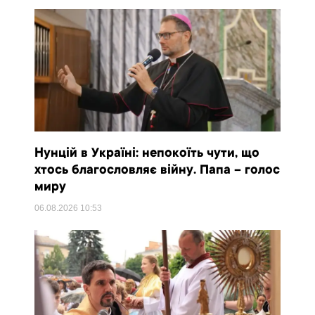
Нунцій в Україні: непокоїть чути, що
хтось благословляє війну. Папа – голос
миру
06.08.2026
10:53