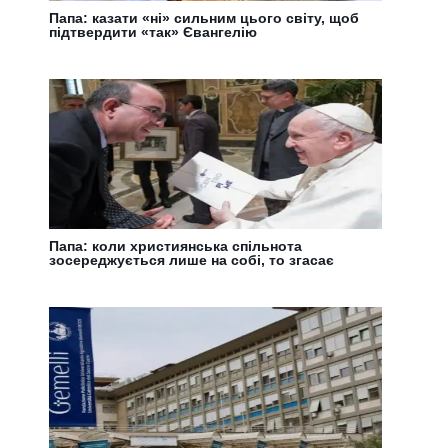
Папа: казати «ні» сильним цього світу, щоб
підтвердити «так» Євангелію
Папа: коли християнська спільнота
зосереджується лише на собі, то згасає