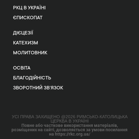
РКЦ В УКРАЇНІ
ЄПИСКОПАТ
ДІЄЦЕЗІЇ
КАТЕХИЗМ
МОЛИТОВНИК
ОСВІТА
БЛАГОДІЙНІСТЬ
ЗВОРОТНИЙ ЗВ’ЯЗОК
УСІ ПРАВА ЗАХИЩЕНО @2026 РИМСЬКО-КАТОЛИЦЬКА
ЦЕРКВА В УКРАЇНІ
Повне або часткове використання матеріалів,
розміщених на сайті, дозволяється за умови посилання
на https://rkc.org.ua/