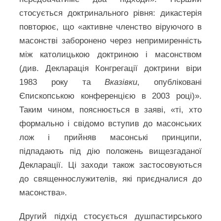
стосується доктринального рівня: дикастерія
повторює, що «активне членство віруючого в
масонстві заборонено через непримиренність
між католицькою доктриною і масонством
(див. Декларація Конгрегації доктрини віри
1983 року та
Вказівки
, опубліковані
Єпископською конференцією в 2003 році)».
Таким чином, пояснюється в заяві, «ті, хто
формально і свідомо вступив до масонських
лож і прийняв масонські принципи,
підпадають під дію положень вищезгаданої
Декларації. Ці заходи також застосовуються
до священнослужителів, які приєдналися до
масонства».
Другий підхід стосується душпастирського