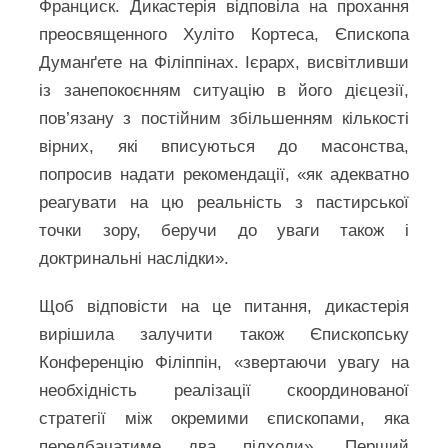
Франциск. Дикастерія відповіла на прохання
преосвященного Хуліто Кортеса, Єпископа
Думанґете на Філіппінах. Ієрарх, висвітливши
із занепокоєнням ситуацію в його дієцезії,
пов’язану з постійним збільшенням кількості
вірних, які вписуються до масонства,
попросив надати рекомендації, «як адекватно
реагувати на цю реальність з пастирської
точки зору, беручи до уваги також і
доктринальні наслідки».
Щоб відповісти на це питання, дикастерія
вирішила залучити також Єпископську
Конференцію Філіппін, «звертаючи увагу на
необхідність реалізації скоординованої
стратегії між окремими єпископами, яка
передбачатиме два підходи». Перший