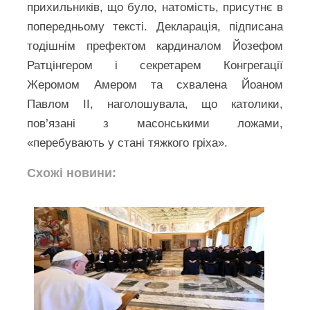
прихильників, що було, натомість, присутнє в
попередньому тексті. Декларація, підписана
тодішнім префектом кардиналом Йозефом
Ратцінгером і секретарем Конгрегації
Жеромом Амером та схвалена Йоаном
Павлом ІІ, наголошувала, що католики,
пов’язані з масонськими ложами,
«перебувають у стані тяжкого гріха».
Схожі новини: