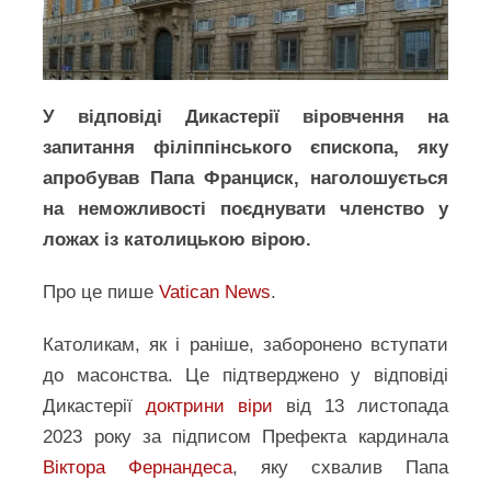
У відповіді Дикастерії віровчення на
запитання філіппінського єпископа, яку
апробував Папа Франциск, наголошується
на неможливості поєднувати членство у
ложах із католицькою вірою.
Про це пише
Vati
c
an News
.
Католикам, як і раніше, заборонено вступати
до масонства. Це підтверджено у відповіді
Дикастерії
доктрини віри
від 13 листопада
2023 року за підписом Префекта кардинала
Віктора Фернандеса
, яку схвалив Папа