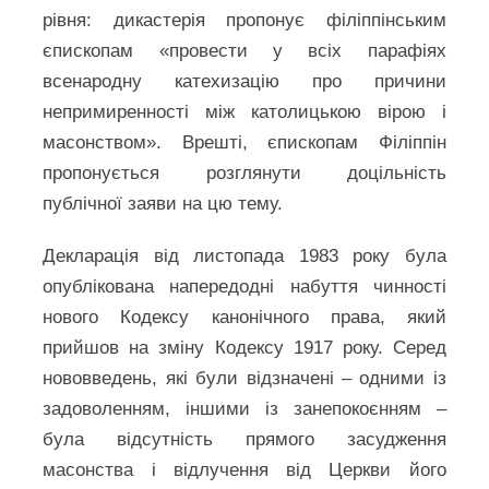
рівня: дикастерія пропонує філіппінським
єпископам «провести у всіх парафіях
всенародну катехизацію про причини
непримиренності між католицькою вірою і
масонством». Врешті, єпископам Філіппін
пропонується розглянути доцільність
публічної заяви на цю тему.
Декларація від листопада 1983 року була
опублікована напередодні набуття чинності
нового Кодексу канонічного права, який
прийшов на зміну Кодексу 1917 року. Серед
нововведень, які були відзначені – одними із
задоволенням, іншими із занепокоєнням –
була відсутність прямого засудження
масонства і відлучення від Церкви його