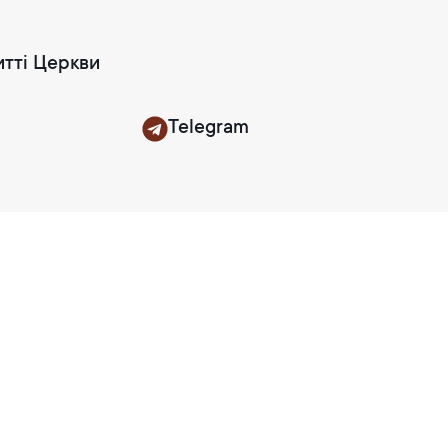
итті Церкви
Telegram