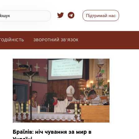
Підтримай нас
ГОДІЙНІСТЬ
ЗВОРОТНИЙ ЗВ’ЯЗОК
Браїлів: ніч чування за мир в