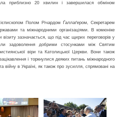
ала приблизно 20 хвилин і завершилася обміном
хієпископом Полом Річардом Ґаллаґером, Секретарем
ержавами та міжнародними організаціями. В комюніке
 візиту зазначається, що під час щирих переговорів у
вили задоволення добрими стосунками між Святим
истиянської віри та Католицької Церкви. Вони також
зацікавлення і торкнулися деяких питань міжнародного
а війну в Україні, як також про зусилля, спрямовані на