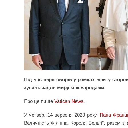
Під час переговорів у рамках візиту сторон
зусиль задля миру між народами.
Про це пише
Vatican News
.
У четвер, 14 вересня 2023 року,
Папа Франц
Величність Філіппа, Короля Бельгії, разом 