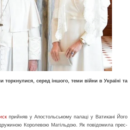
и торкнулися, серед іншого, теми війни в Україні та
иск
прийняв у Апостольському палаці у Ватикані Його
з дружиною Королевою Матільдою. Як повідомила прес-