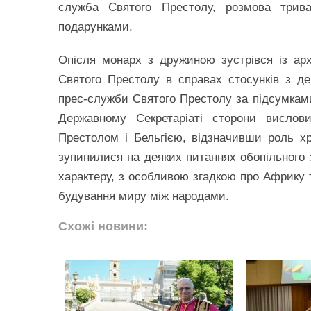
служба Святого Престолу, розмова трив
подарунками.
Опісля монарх з дружиною зустрівся із ар
Святого Престолу в справах стосунків з д
прес-служби Святого Престолу за підсумками
Державному Секретаріаті сторони висло
Престолом і Бельгією, відзначивши роль хр
зупинилися на деяких питаннях обопільного 
характеру, з особливою згадкою про Африку т
будування миру між народами.
Схожі новини: