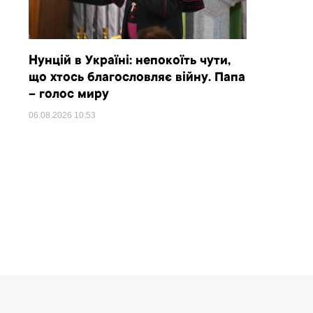
Нунцій в Україні: непокоїть чути,
що хтось благословляє війну. Папа
– голос миру
06.08.2026
10:53