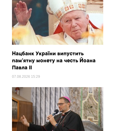
Нацбанк України випустить
пам’ятну монету на честь Йоана
Павла II
07.08.2026
15:29