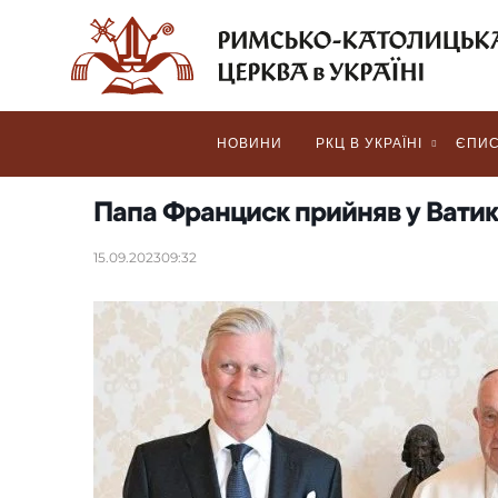
НОВИНИ
РКЦ В УКРАЇНІ
ЄПИС
Папа Франциск прийняв у Ватика
15.09.2023
09:32