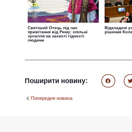
Cвятіший Отець під час
Відкладені ус
привітання від Риму: спільні
рішення Коле
зусилля на захисті гідності
людини
Поширити новину:
Попередня новина