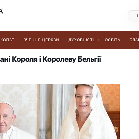
КОПАТ
ВЧЕННЯ ЦЕРКВИ
ДУХОВНІСТЬ
ОСВІТА
БЛА
ні Короля і Королеву Бельгії