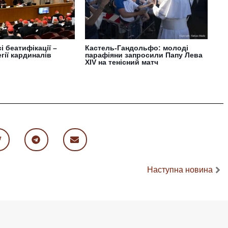
і беатифікації –
Кастель-Гандольфо: молоді
гії кардиналів
парафіяни запросили Папу Лева
XIV на тенісний матч
Наступна новина