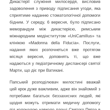
Дикастерії служіння милосердя, висловив
задоволення з приводу підписання угоди, яка
сприятиме наданню стоматологічної допомоги
бідним. У середу, 6 вересня, було підписано
меморандум між дикастерією, римським
міжнародним медінститутом «UniCamillus» та
клінікою «Madonna della Fiducia». Послуги,
надання яких розпочнеться вже протягом
місяця вересня, доповнять ті, що вже
надаються у педіатричному диспансері святої
Марти, що діє при Ватикані.
Папський розподілювач милостині вважай
цей крок дуже важливим, адже він знайомий з
потребами багатьох беззахисних людей, які
щодня можуть отримати медичну допомогу
під колонадою навколо площі Святого Петра в