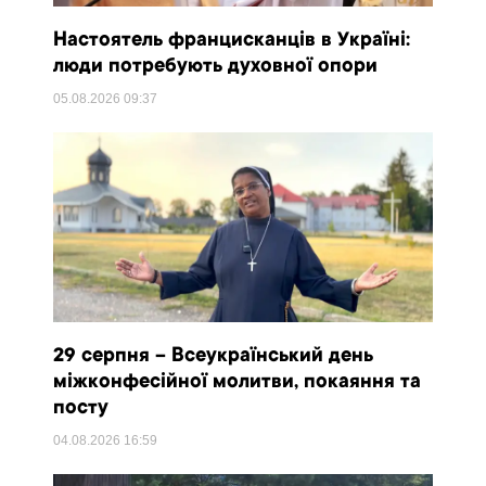
Настоятель францисканців в Україні:
люди потребують духовної опори
05.08.2026
09:37
29 серпня – Всеукраїнський день
міжконфесійної молитви, покаяння та
посту
04.08.2026
16:59