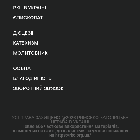
РКЦ В УКРАЇНІ
ЄПИСКОПАТ
ДІЄЦЕЗІЇ
КАТЕХИЗМ
МОЛИТОВНИК
ОСВІТА
БЛАГОДІЙНІСТЬ
ЗВОРОТНИЙ ЗВ’ЯЗОК
УСІ ПРАВА ЗАХИЩЕНО @2026 РИМСЬКО-КАТОЛИЦЬКА
ЦЕРКВА В УКРАЇНІ
Повне або часткове використання матеріалів,
розміщених на сайті, дозволяється за умови посилання
на https://rkc.org.ua/