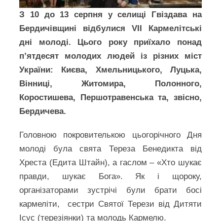
З 10 до 13 серпня у селищі Гвіздава на
Бердичівщині відбулися VІІ Кармелітські
дні молоді. Цього року приїхало понад
п’ятдесят молодих людей із різних міст
України: Києва, Хмельницького, Луцька,
Вінниці, Житомира, Полонного,
Коростишева, Першотравенська та, звісно,
Бердичева.
Головною покровителькою цьогорічного Дня
молоді була свята Тереза Бенедикта від
Хреста (Едита Штайн), а гаслом – «Хто шукає
правди, шукає Бога». Як і щороку,
організаторами зустрічі були брати босі
кармеліти, сестри Святої Терези від Дитяти
Ісус (терезіянки) та молодь Кармелю.