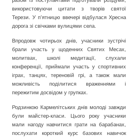
разом із постулантами підготували роздуми,
використовуючи цитати з творів святої
Терези. У п’ятницю ввечері відбулася Хресна
дорога зі свічками вулицями села.
Впродовж чотирьох днів, учасники зустрічі
брали участь у щоденних Святих Месах,
молитвах, школі медитації, слухали
конференції, приймали участь у спортивних
іграх, танцях, тереновій грі, а також мали
можливість поділитися враженнями і
пережитим досвідом у групках.
Родзинкою Кармелітських днів молоді завжди
були майстер-класи. Цього року учасники
мали нагоду навчитися грати на барабанах,
послухати короткий курс базових навичок