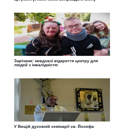
Зарічани: невдовзі відкриття центру для
людей з інвалідністю
У Вищій духовній семінарії св. Йосифа