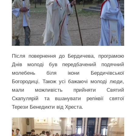
Після повернення до Бердичева, програмою
Днів молоді був передбачений подячний
молебень біля ікони Бердичівської
Богородиці. Також усі бажаючі молоді люди,
мали можливість прийняти Святий
Скапулярій та вшанувати реліквії святої
Терези Бенедикти від Хреста.