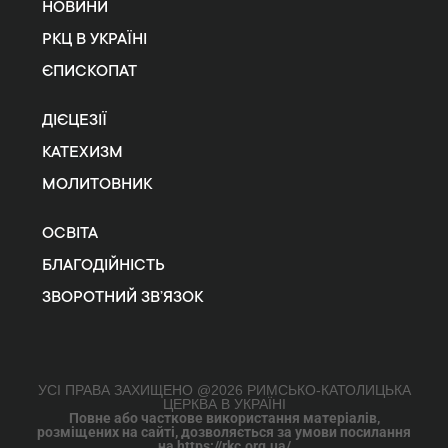
НОВИНИ
РКЦ В УКРАЇНІ
ЄПИСКОПАТ
ДІЄЦЕЗІЇ
КАТЕХИЗМ
МОЛИТОВНИК
ОСВІТА
БЛАГОДІЙНІСТЬ
ЗВОРОТНИЙ ЗВ’ЯЗОК
УСІ ПРАВА ЗАХИЩЕНО @2026 РИМСЬКО-КАТОЛИЦЬКА
ЦЕРКВА В УКРАЇНІ
Повне або часткове використання матеріалів,
розміщених на сайті, дозволяється за умови посилання
на https://rkc.org.ua/