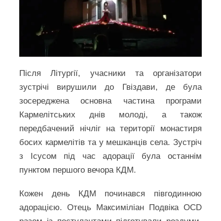
Після Літургії, учасники та організатори
зустрічі вирушили до Гвіздави, де була
зосереджена основна частина програми
Кармелітських днів молоді, а також
передбачений нічліг на території монастиря
босих кармелітів та у мешканців села. Зустріч
з Ісусом під час адорації була останнім
пунктом першого вечора КДМ.
Кожен день КДМ починався півгодинною
адорацією. Отець Максиміліан Подвіка OCD