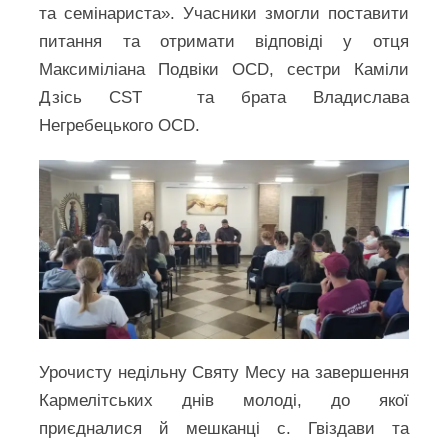
та семінариста». Учасники змогли поставити
питання та отримати відповіді у отця
Максиміліана Подвіки OCD, сестри Каміли
Дзісь CST та брата Владислава
Негребецького OCD.
Урочисту недільну Святу Месу на завершення
Кармелітських днів молоді, до якої
приєдналися й мешканці с. Гвіздави та