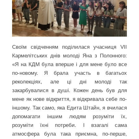
Своїм свідченням поділилася учасниця VII
Кармелітських днів молоді Яна з Полонного:
«Я на КДМ була вперше і для мене було все
по-новому. Я брала участь в багатьох
реколекціях, але ці дні молоді так
закарбувалися в душі. Кожен день був для
мене як нове відкриття, я відкривала себе по-
іншому. Так само, яка Едита Штайн, я вчилася
допомагати іншим людям розуміти їх,
розуміти їхні потреби. І взагалі сама
атмосфера була така приємна, по-перше,