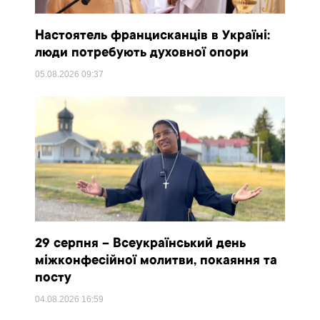
Настоятель францисканців в Україні:
люди потребують духовної опори
05.08.2026
09:37
29 серпня – Всеукраїнський день
міжконфесійної молитви, покаяння та
посту
04.08.2026
16:59