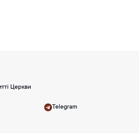
итті Церкви
Telegram