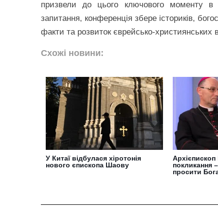
призвели до цього ключового моменту в 
запитання, конференція збере істориків, богос
факти та розвиток єврейсько-християнських в
Схожі новини:
У Китаї відбулася хіротонія
Архієпископ
нового єпископа Шаову
покликання –
просити Бога