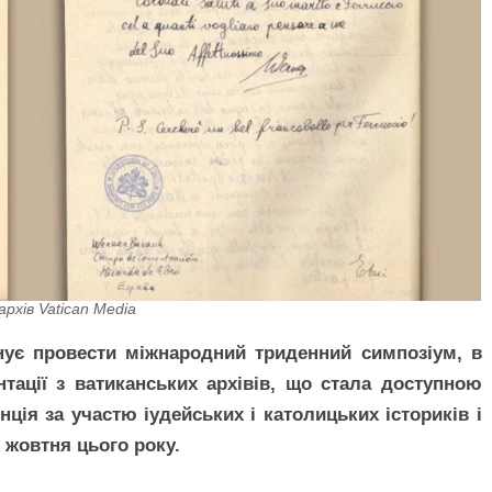
рхів Vatican Media
нує провести міжнародний триденний симпозіум, в
тації з ватиканських архівів, що стала доступною
ція за участю іудейських і католицьких істориків і
 жовтня цього року.