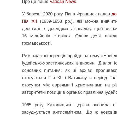
Про це пише
Vatican News
.
У березні 2020 року Папа Франциск надав
до
Пія XII
(1939-1958 рр.), які можна вивчити
десятиліття досліджень і аналізу, щоб визн
16 мільйонів сторінок. Однак деякі важл
громадськості.
Римська конференція пройде на тему «Нові до
іудейсько-християнських відносин. Діалог і
основних питання: як ці архіви проливаю
стосуються Пія XII і Ватикану в період Го
стосунки між євреями і християнами на різн
авторитетні позиції в органах правління іудей
1965 року Католицька Церква оновила с
засуджується антисемітизм. Що ж нововідк