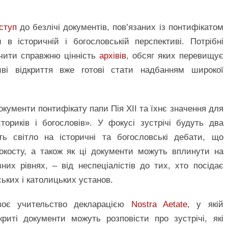
ступ
до безлічі документів, пов’язаних із понтифікатом
 в історичній і богословській перспективі. Потрібні
ачити справжню цінність
архівів
, обсяг яких перевищує
иві відкриття вже готові стати надбанням широкої
кументи понтифікату папи Пія XII та їхнє значення для
сториків і богословів». У фокусі зустрічі будуть два
ть світло на історичні та богословські дебати, що
локосту, а також як ці документи можуть вплинути на
их рівнях, – від неспеціалістів до тих, хто посідає
ських і католицьких установ.
воє учительство декларацією
Nostra Aetate
, у якій
риті документи можуть розповісти про зустрічі, які