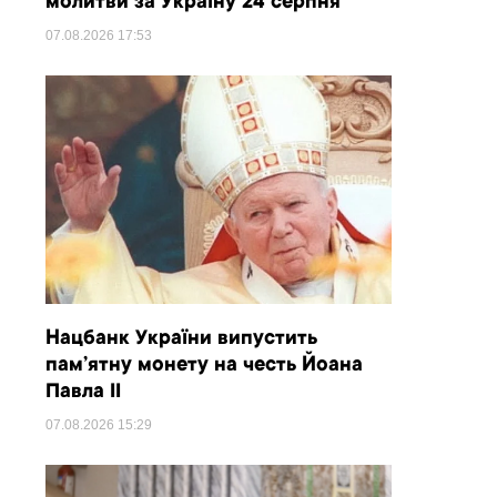
молитви за Україну 24 серпня
07.08.2026
17:53
Нацбанк України випустить
пам’ятну монету на честь Йоана
Павла II
07.08.2026
15:29