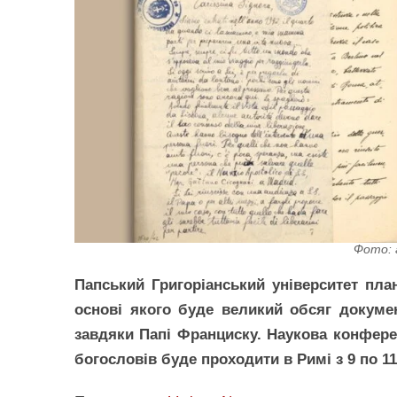
Фото: а
Папський Григоріанський університет пла
основі якого буде великий обсяг докумен
завдяки Папі Франциску. Наукова конферен
богословів буде проходити в Римі з 9 по 11