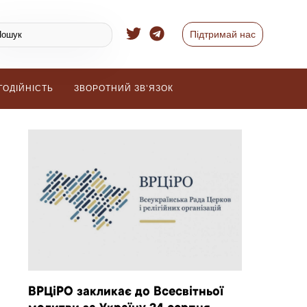
Підтримай нас
ГОДІЙНІСТЬ
ЗВОРОТНИЙ ЗВ’ЯЗОК
ВРЦіРО закликає до Всесвітньої