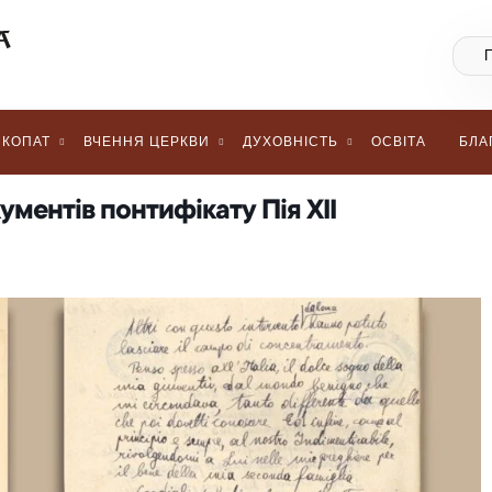
КОПАТ
ВЧЕННЯ ЦЕРКВИ
ДУХОВНІСТЬ
ОСВІТА
БЛА
ументів понтифікату Пія ХІІ