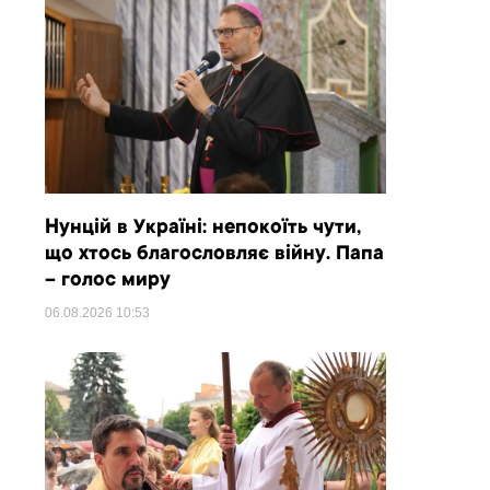
Нунцій в Україні: непокоїть чути,
що хтось благословляє війну. Папа
– голос миру
06.08.2026
10:53