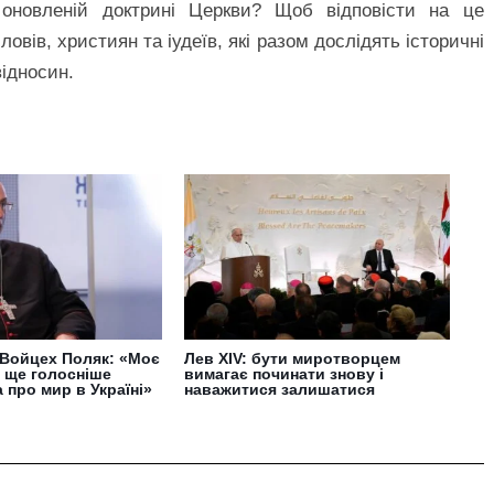
оновленій доктрині Церкви? Щоб відповісти на це
ловів, християн та іудеїв, які разом дослідять історичні
ідносин.
 Войцех Поляк: «Моє
Лев XIV: бути миротворцем
 ще голосніше
вимагає починати знову і
 про мир в Україні»
наважитися залишатися