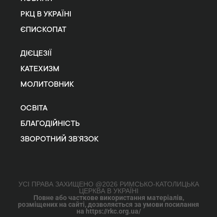
РКЦ В УКРАЇНІ
ЄПИСКОПАТ
ДІЄЦЕЗІЇ
КАТЕХИЗМ
МОЛИТОВНИК
ОСВІТА
БЛАГОДІЙНІСТЬ
ЗВОРОТНИЙ ЗВ’ЯЗОК
УСІ ПРАВА ЗАХИЩЕНО @2026 РИМСЬКО-КАТОЛИЦЬКА
ЦЕРКВА В УКРАЇНІ
Повне або часткове використання матеріалів,
розміщених на сайті, дозволяється за умови посилання
на https://rkc.org.ua/