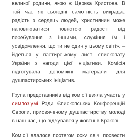
великої родини, якою є Церква Христова. В
той час як сьогодні самотність викрадає
радість з сердець людей, християнин може
наповнюватися повнотою радості від
перебування з іншими, служіння їм і
усвідомлення, що ти не один у цьому світі», –
йдеться у пастирському листі єпископату
України з нагоди цієї ініціативи. Комісія
підготувала допоміжні матеріали для
душпастирських ініціатив.
Група представників від комісії взяла участь у
симпозіумі
Ради Єпископських Конференцій
Європи, присвяченому душпастирству молоді
в наш час, що відбувався у жовтні в Кракові.
Комісії вдалося протягом року двічі провести