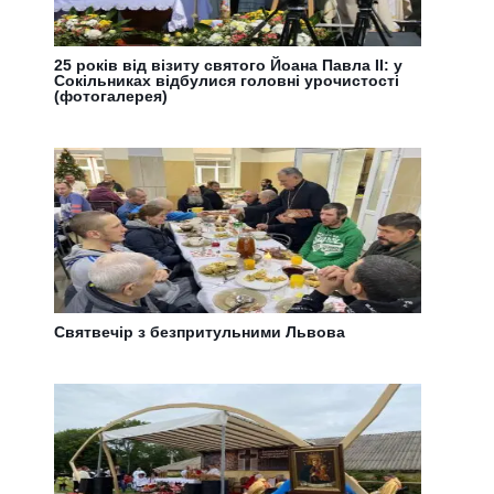
25 років від візиту святого Йоана Павла ІІ: у
Сокільниках відбулися головні урочистості
(фотогалерея)
Святвечір з безпритульними Львова