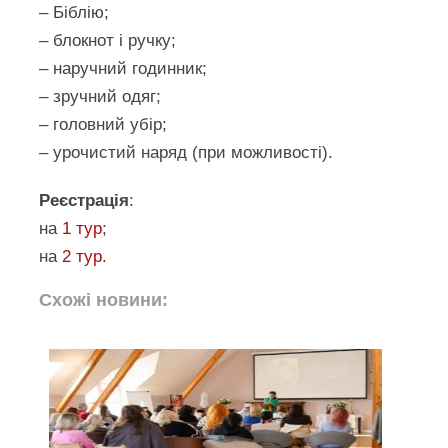
– Біблію;
– блокнот і ручку;
– наручний годинник;
– зручний одяг;
– головний убір;
– урочистий наряд (при можливості).
Реєстрація
:
на
1 тур
;
на
2 тур
.
Схожі новини: