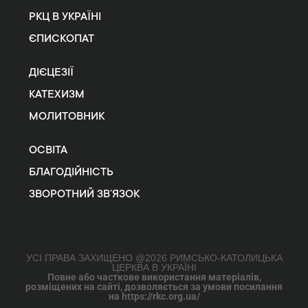
РКЦ В УКРАЇНІ
ЄПИСКОПАТ
ДІЄЦЕЗІЇ
КАТЕХИЗМ
МОЛИТОВНИК
ОСВІТА
БЛАГОДІЙНІСТЬ
ЗВОРОТНИЙ ЗВ’ЯЗОК
УСІ ПРАВА ЗАХИЩЕНО @2026 РИМСЬКО-КАТОЛИЦЬКА
ЦЕРКВА В УКРАЇНІ
Повне або часткове використання матеріалів,
розміщених на сайті, дозволяється за умови посилання
на https://rkc.org.ua/