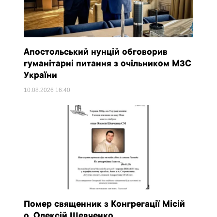
Апостольський нунцій обговорив
гуманітарні питання з очільником МЗС
України
10.08.2026
16:40
Помер священник з Конгрегації Місій
о. Олексій Шевченко