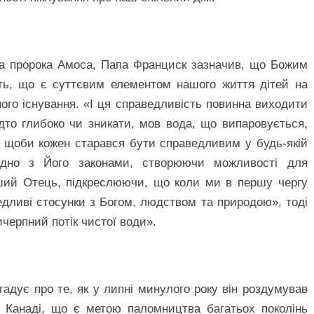
ва пророка Амоса, Папа Франциск зазначив, що Божим
ть, що є суттєвим елементом нашого життя дітей на
ого існування. «І ця справедливість повинна виходити
дто глибоко чи зникати, мов вода, що випаровується,
, щоби кожен старався бути справедливим у будь-якій
ідно з Його законами, створюючи можливості для
іший Отець, підкреслюючи, що коли ми в першу чергу
дливі стосунки з Богом, людством та природою», тоді
черпний потік чистої води».
гадує про те, як у липні минулого року він роздумував
в Канаді, що є метою паломництва багатьох поколінь