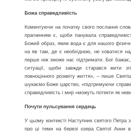
Божа справедливість
Коментуючи на початку свого послання сло
прагненням є, щоби панувала справедливіс
Божий образ, яким вода є для нашого фізичн
на яв там, де є необхідною, не ховатися на
перше ніж зможе нас підтримати. Бог бажає
ситуації, щоби завжди старався жити зг
повноцінного розквіту життя», – пише Свят
шукаємо Боже царство, «підтримуючи справе
справедливість і мир «можуть потекти як неви
Почути пульсування сердець
У цьому контексті Наступник святого Петра з
про ці теми на березі озера Святої Анни 