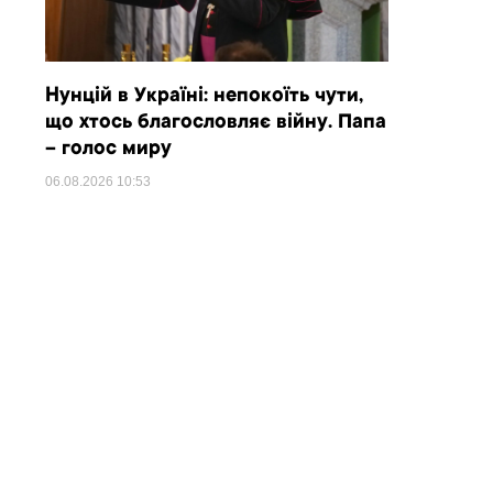
Нунцій в Україні: непокоїть чути,
що хтось благословляє війну. Папа
– голос миру
06.08.2026
10:53