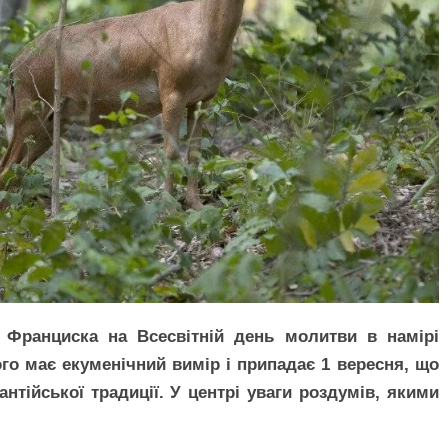
 Франциска на Всесвітній день молитви в намірі
ого має екуменічний вимір і припадає 1 вересня, що
нтійської традиції. У центрі уваги роздумів, якими