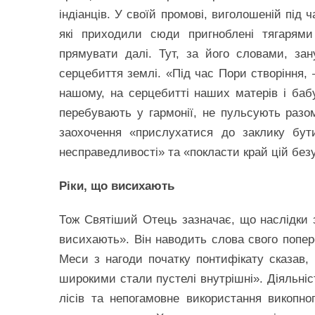
індіанців. У своїй промові, виголошеній під ч
які приходили сюди пригноблені тягарям
прямувати далі. Тут, за його словами, за
серцебиття землі. «Під час Пори створіння, 
нашому, на серцебитті наших матерів і бабу
перебувають у гармонії, не пульсують разо
заохочення «прислухатися до заклику бут
несправедливості» та «покласти край цій безум
Ріки, що висихають
Тож Святіший Отець зазначає, що наслідки з
висихають». Він наводить слова свого попере
Меси з нагоди початку понтифікату сказав, 
широкими стали пустелі внутрішні». Діяльні
лісів та непогамовне використання викопн