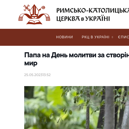
НОВИНИ
РКЦ В УКРАЇНІ
ЄПИС
Папа на День молитви за створін
мир
25.05.2023
13:52