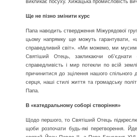
викликає посуху. Хижацька промисловість ви
Ще не пізно змінити курс
Папа наводить ствердження Міжурядової груп
цьому напрямку ще можуть гарантувати, «
справедливий світ». «Ми можемо, ми мусимо 
Святіший Отець, закликаючи об’єднати
справедливість і мир потекли по всій зем
причинитися до зцілення нашого спільного 
серця, наші стилі життя та громадську полі
Папа.
В «катедральному соборі створіння»
Щодо першого, то Святіший Отець підкреслю
щоби розпочати будь-які перетворення. Йде