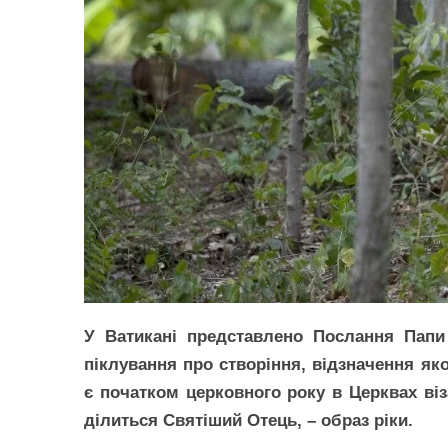
У Ватикані представлено Послання Папи
піклування про створіння, відзначення як
є початком церковного року в Церквах віза
ділиться Святіший Отець, – образ ріки.