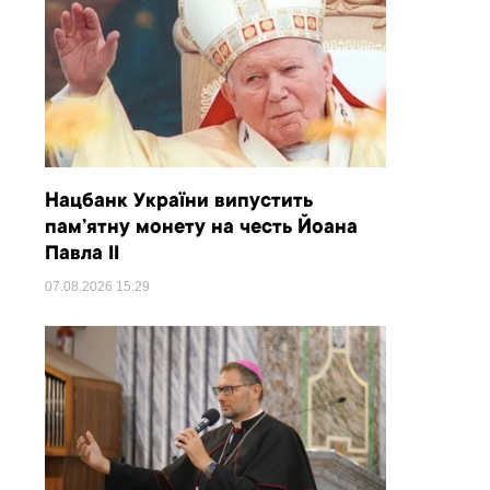
Нацбанк України випустить
пам’ятну монету на честь Йоана
Павла II
07.08.2026
15:29