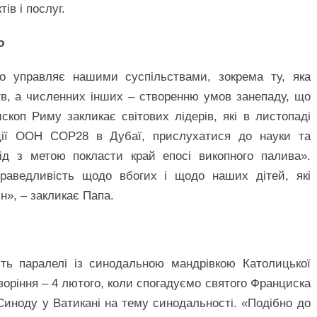
ів і послуг.
ю
що управляє нашими суспільствами, зокрема ту, яка
в, а численних інших – створенню умов занепаду, що
скоп Риму закликає світових лідерів, які в листопаді
ції ООН COP28 в Дубаї, прислухатися до науки та
ід з метою покласти край епосі викопного палива».
раведливість щодо вбогих і щодо наших дітей, які
н», – закликає Папа.
ить паралелі із синодальною мандрівкою Католицької
оріння – 4 лютого, коли спогадуємо святого Франциска
ї Синоду у Ватикані на тему синодальності. «Подібно до