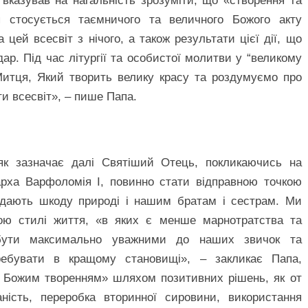
вказував на нагальність зрозуміти, що «створення та
я стосується таємничого та величного Божого акту
цей всесвіт з нічого, а також результати цієї дії, що
ар. Під час літургії та особистої молитви у “великому
Митця, Який творить велику красу та роздумуємо про
и всесвіт», – пише Папа.
 як зазначає далі Святіший Отець, покликаючись на
арха Варфоломія І, повинно стати відправною точкою
завдають шкоду природі і нашим братам і сестрам. Ми
ою стилі життя, «в яких є менше марнотратства та
 бути максимально уважними до наших звичок та
ребувати в кращому становищі», – закликає Папа,
 Божим творенням» шляхом позитивних рішень, як от
аність, переробка вторинної сировини, використання