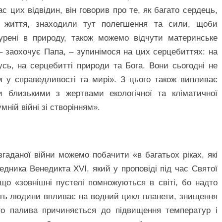
ас цих відвідин, він говорив про те, як багато сердець,
и життя, знаходили тут полегшення та сили, щоби
нурені в природу, також можемо відчути материнське
– заохочує Папа, – зупинімося на цих серцебиттях: на
сь, на серцебитті природи та Бога. Вони сьогодні не
м у справедливості та мирі». З цього також випливає
и близькими з жертвами екологічної та кліматичної
ній війні зі створінням».
гаданої війни можемо побачити «в багатьох ріках, які
дника Венедикта XVI, який у проповіді під час Святої
що «зовнішні пустелі помножуються в світі, бо надто
сть людини впливає на водний цикл планети, знищення
ого палива причиняється до підвищення температур і