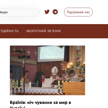
Підтримай нас
ГОДІЙНІСТЬ
ЗВОРОТНИЙ ЗВ’ЯЗОК
Браїлів: ніч чування за мир в