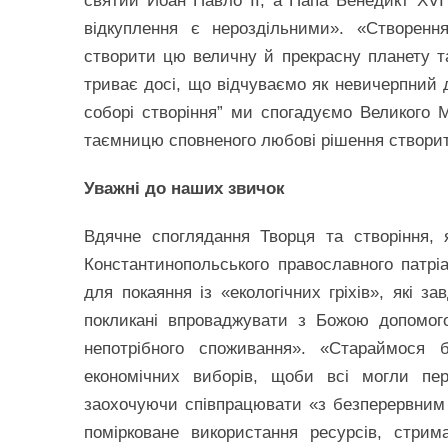
святий Йоан Павло ІІ, а Папа Бенедикт XVI 
відкуплення є нероздільними». «Створенн
створити цю величну й прекрасну планету та 
триває досі, що відчуваємо як невичерпний д
соборі створіння” ми спогадуємо Великого 
таємницю сповненого любові рішення створит
Уважні до наших звичок
Вдячне споглядання Творця та створіння,
Константинопольського православного патрі
для покаяння із «екологічних гріхів», які 
покликані впроваджувати з Божою допомог
непотрібного споживання». «Стараймося
економічних виборів, щоби всі могли пе
заохочуючи співпрацювати «з безперервним
помірковане використання ресурсів, стрим