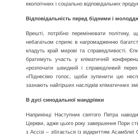
екологічних і соціально відповідальних продукт
Відповідальність перед бідними і молодд
Врешті, потрібно перемінювати політику, 
небагатьом сприяє в нагромадженню багатст
кладуть край мирові та справедливості. Єпи
братимуть участь у кліматичній конферен
«розпочати швидкий і справедливий перех
«Піднесімо голос, щоби зупинити цю несп
зазнають найгірших наслідків кліматичних змі
В дусі синодальної мандрівки
Наприкінці Наступник святого Петра навод
Церкви, адже цього року завершення Пори ств
з Ассізі – збігається із відкриттям Асамбле