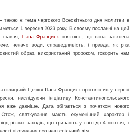
– такою є тема чергового Всесвітнього дня молитви в
тиметься 1 вересня 2023 року. В своєму посланні на цей
5 травня,
Папа Франциск
пояснює, що вона натхнена
че, неначе води, справедливість, і правда, як ріка
мовистий образ, використаний пророком, говорить нам
Католицькій Церкві Папа Франциск проголосив у серпні
ресня, наслідуючи ініціативу Константинопольського
ння вже давніше. Дата збігається з початком нового
ї. Отож, святкування мають екуменічний характер і
іод різних заходів, що тривають у світі до 4 жовтня, з
ності піклування про наш спільний дім.