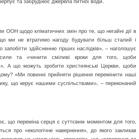
черпує та забруднює джерела питної води.
и ООН щодо кліматичних змін про те, що негайні дії в
що ми не втратимо нагоду будувати більш сталий і
запобігти здійсненню гірших наслідків», – наголошує
 сили та «чинити сміливі кроки для того, щоби
лі». А що можуть зробити християнські Церкви, щоби
дому? «Ми повинні прийняти рішення перемінити наші
тику, що керує нашими суспільствами», – переконаний
є, що переміна серця є суттєвим моментом для того,
ться про «екологічне навернення», до якого закликав