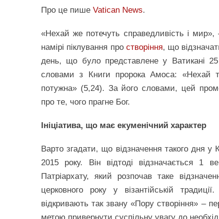
Про це пише
Vatican News
.
«Нехай же потечуть справедливість і мир», 
намірі піклування про
створіння
, що відзнача
день, що було представлене у Ватикані 2
словами з Книги пророка Амоса: «Нехай те
потужна» (5,24). За його словами, цей про
про те, чого прагне Бог.
Ініціатива, що має екуменічний характер
Варто згадати, що відзначення такого дня у 
2015 року. Він відтоді відзначається 1 ве
Патріархату, який розпочав таке відзначе
церковного року у візантійській традиці
відкривають так звану «Пору створіння» – пер
метою привернути суспільну увагу до необхід