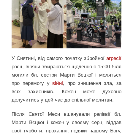
У Снятині, від самого початку збройної
агресії
росії, віряни збираються щоденно о 15:00 біля
могили бл. сестри Марти Вєцкої і моляться
про перемогу у
війні
, про знищення зла, за
всіх захисників. Кожен може духовно
долучитись у цей час до спільної молитви.
Після Святої Меси вшанували реліквії бл.
Марти Вєцкої і кожен у своєму серці віддав
свої турботи, прохання, подяки нашому Богу,