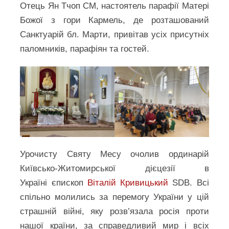
Отець Ян Тчоп СМ, настоятель парафії Матері
Божої з гори Кармель, де розташований
Санктуарій бл. Марти, привітав усіх присутніх
паломників, парафіян та гостей.
Урочисту Cвяту Месу очолив ординарій
Київсько-Житомирської дієцезії в
Україні єпископ
Віталій Кривицький
SDB. Всі
спільно молились за перемогу України у цій
страшній війні, яку розв’язала росія проти
нашої країни, за справедливий мир і всіх