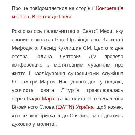
Про це повідомляється на сторінці
Конгрегація
місії св. Вікентія де Поля
.
Розпочалось паломництво зі Святої Меси, яку
очолив візитатор Віце-Провінції свв. Кирила і
Мефодія о. Леонід Куклишин СМ. Цього ж дня
сестра Галина Луптович ДМ провела
конференцію з молитовним чуванням про
життя і наслідування сучасниками служіння
бл. сестри Марти. Наступного дня, у неділю,
урочиста свята Літургія транслювалась
через
Радіо Марія
та католицьке телебачення
Віковічного Слова (
EWTN) Україна
, щоб кожен,
хто не зміг приїхати до Снятина, міг єднатись
духовно у молитві.