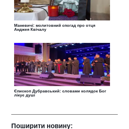
Маневичі: молитовний спогад про отця
Анджея Квічалу
Єпископ Дубравський: словами колядок Бог
лікує душі
Поширити новину: