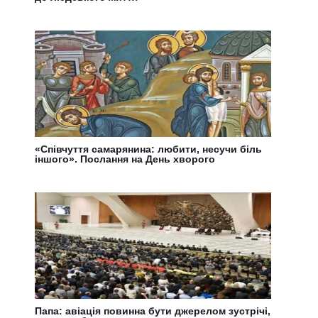
«Співчуття самарянина: любити, несучи біль
іншого». Послання на День хворого
Папа: авіація повинна бути джерелом зустрічі,