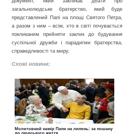
документ, який закликає дбати про
загальнолюдське братерство, який буде
представлений Папі на площі Святого Петра,
а разом з ним – всім, хто в світі почувається
покликаним прийняти заклик до будування
суспільної дружби і парадигми братерства,
справедливості та миру.
Схожі новини:
Молитовний намір Папи на липень: за пошану
до людського життя