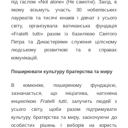
під гаслом «Not alone» (Не самотні). Захід, в
якому візьмуть участь 30 нобелівських
лауреатів та тисячі юнаків і дівчат з усього
світу, організувала ватиканська фундація
«Fratelli tutti» разом із базилікою Святого
Петра та Дикастеріями служіння цілісному
людському розвиткові та в справах
комунікацій.
Поширювати культуру братерства та миру
В комюніке, поширеному фундацією,
зазначається, що ініціатива, натхнена
енциклікою
Fratelli tutti
, залучить людей з
усього світу, щоби разом підтримувати
культуру братерства та миру, заохочуючи до
особистих рішень і виборів на користь