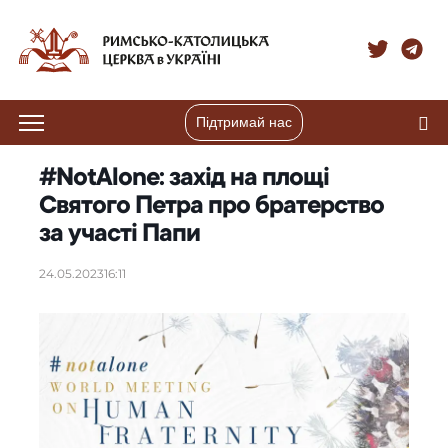
Підтримай нас
#NotAlone: захід на площі
Святого Петра про братерство
за участі Папи
24.05.2023
16:11