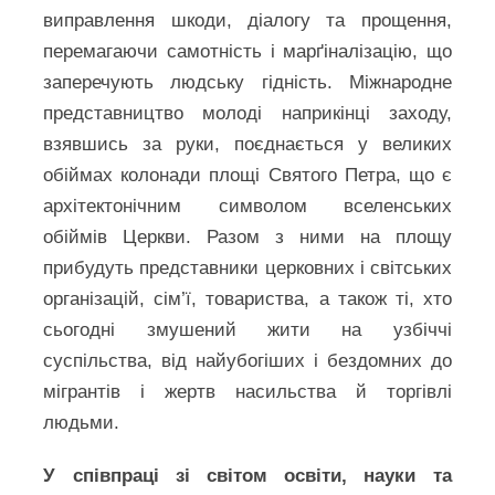
виправлення шкоди, діалогу та прощення,
перемагаючи самотність і марґіналізацію, що
заперечують людську гідність. Міжнародне
представництво молоді наприкінці заходу,
взявшись за руки, поєднається у великих
обіймах колонади площі Святого Петра, що є
архітектонічним символом вселенських
обіймів Церкви. Разом з ними на площу
прибудуть представники церковних і світських
організацій, сім’ї, товариства, а також ті, хто
сьогодні змушений жити на узбіччі
суспільства, від найубогіших і бездомних до
мігрантів і жертв насильства й торгівлі
людьми.
У співпраці зі світом освіти, науки та