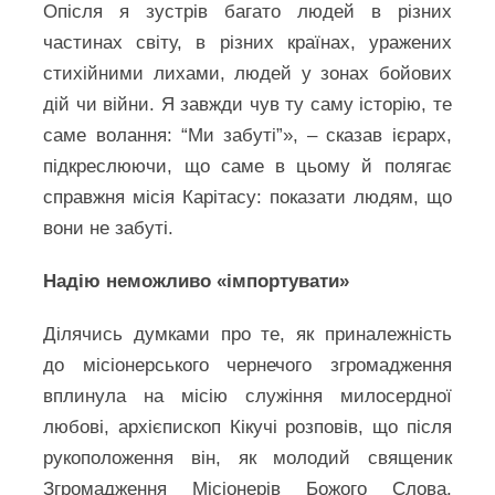
Опісля я зустрів багато людей в різних
частинах світу, в різних країнах, уражених
стихійними лихами, людей у зонах бойових
дій чи війни. Я завжди чув ту саму історію, те
саме волання: “Ми забуті”», – сказав ієрарх,
підкреслюючи, що саме в цьому й полягає
справжня місія Карітасу: показати людям, що
вони не забуті.
Надію неможливо «імпортувати»
Ділячись думками про те, як приналежність
до місіонерського чернечого згромадження
вплинула на місію служіння милосердної
любові, архієпископ Кікучі розповів, що після
рукоположення він, як молодий священик
Згромадження Місіонерів Божого Слова,