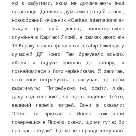
які є забутими, яким не допомагають інші
організації. Ділячись думками про цей аспект,
новообраний очільник «Caritas Internationalis»
згадав про свій досвід волонтерського
служіння в Карітасі Японії, в рамках якого він
1995 року поїхав працювати в табір біженців у
сучасній ДР Конго. Там бракувало всього.
«Коли я вдруге приїхав до табору, я
познайомився з його керівниками. Я запитав,
чого вони потребують, і очікував, що вони
казатимуть: “Потребуємо їжі, освіти, ліків,
даху над головою”, чи щось подібне. Тобто,
великий перелік потреб. Вони ж сказали:
“Отче, ти приїхав з Японії. Тож коли
повернешся в Японію, скажи, що ми тут є: бо
про нас забули”. Це мене справді шокувало.