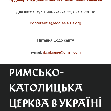
Ординарій Луцький єпископ Віталій Скомаровський
Для листів: вул. Винниченка, 32, Львів, 79008
conferentia@ecclesia-ua.org
Питання щодо сайту
e-mail:
rkcukraine@gmail.com