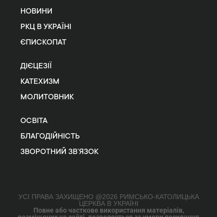
НОВИНИ
РКЦ В УКРАЇНІ
ЄПИСКОПАТ
ДІЄЦЕЗІЇ
КАТЕХИЗМ
МОЛИТОВНИК
ОСВІТА
БЛАГОДІЙНІСТЬ
ЗВОРОТНИЙ ЗВ’ЯЗОК
УСІ ПРАВА ЗАХИЩЕНО @2026 РИМСЬКО-КАТОЛИЦЬКА
ЦЕРКВА В УКРАЇНІ
Повне або часткове використання матеріалів,
розміщених на сайті, дозволяється за умови посилання