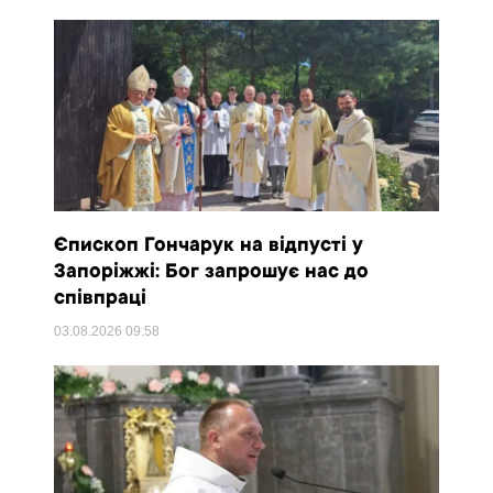
Єпископ Гончарук на відпусті у
Запоріжжі: Бог запрошує нас до
співпраці
03.08.2026
09:58