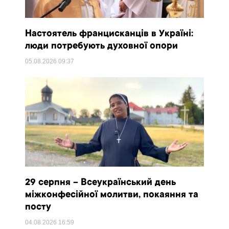
Настоятель францисканців в Україні:
люди потребують духовної опори
05.08.2026
09:37
29 серпня – Всеукраїнський день
міжконфесійної молитви, покаяння та
посту
04.08.2026
16:59