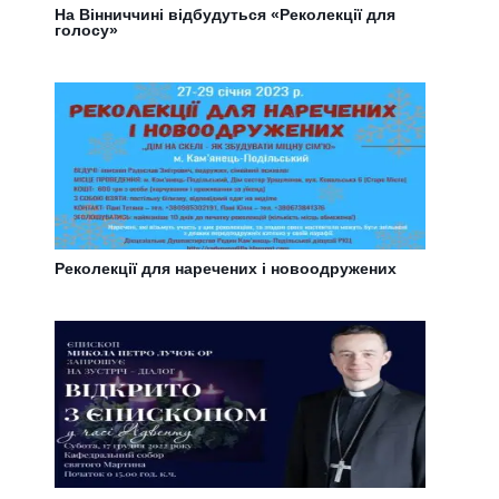
На Вінниччині відбудуться «Реколекції для
голосу»
Реколекції для наречених і новоодружених