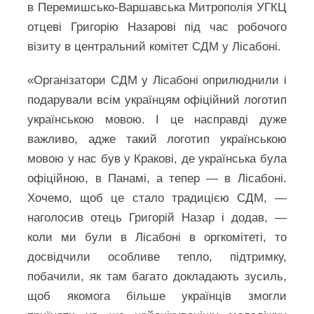
в Перемишсько-Варшавська Митрополія УГКЦ
отцеві Григорію Назарові під час робочого
візиту в центральний комітет СДМ у Лісабоні.
«Організатори СДМ у Лісабоні оприлюднили і
подарували всім українцям офіційний логотип
українською мовою. І це насправді дуже
важливо, адже такий логотип українською
мовою у нас був у Кракові, де українська була
офіційною, в Панамі, а тепер ― в Лісабоні.
Хочемо, щоб це стало традицією СДМ, ―
наголосив отець Григорій Назар і додав, ―
коли ми були в Лісабоні в оргкомітеті, то
досвідчили особливе тепло, підтримку,
побачили, як там багато докладають зусиль,
щоб якомога більше українців змогли