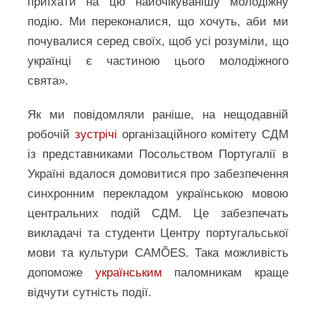
приїхати на цю найочікуванішу молодіжну
подію. Ми переконалися, що хочуть, аби ми
почувалися серед своїх, щоб усі розуміли, що
українці є частиною цього молодіжного
свята».
Як ми повідомляли раніше, на нещодавній
робочій
зустрічі
організаційного комітету СДМ
із представниками Посольством Португалії в
Україні вдалося домовитися про забезпечення
синхронним перекладом українською мовою
центральних подій СДМ. Це забезпечать
викладачі та студенти Центру португальської
мови та культури CAMÕES. Така можливість
допоможе
українським
паломникам краще
відчути сутність події.