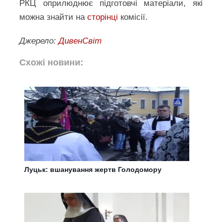
РКЦ оприлюднює підготовчі матеріали, які
можна знайти на
сторінці
комісії.
Джерело:
ДивенСвіт
Схожі новини:
Луцьк: вшанування жертв Голодомору