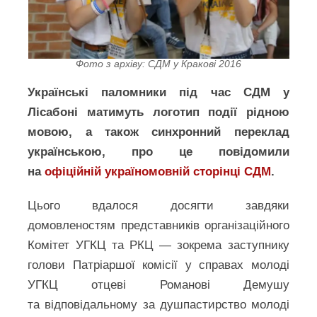
Фото з архіву: СДМ у Кракові 2016
Українські паломники під час СДМ у
Лісабоні матимуть логотип події рідною
мовою, а також синхронний переклад
українською, про це повідомили
на
офіційній україномовній сторінці СДМ
.
Цього вдалося досягти завдяки
домовленостям представників організаційного
Комітет УГКЦ та РКЦ ― зокрема заступнику
голови Патріаршої комісії у справах молоді
УГКЦ отцеві Романові Демушу
та відповідальному за душпастирство молоді