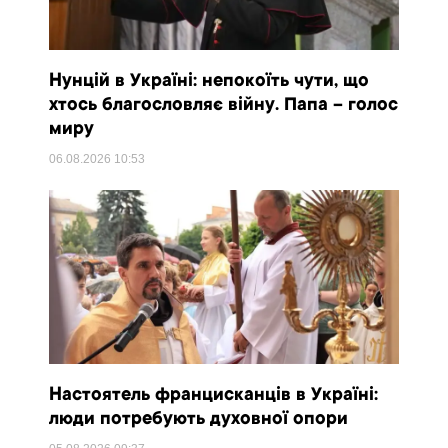
Нунцій в Україні: непокоїть чути, що
хтось благословляє війну. Папа – голос
миру
06.08.2026
10:53
Настоятель францисканців в Україні:
люди потребують духовної опори