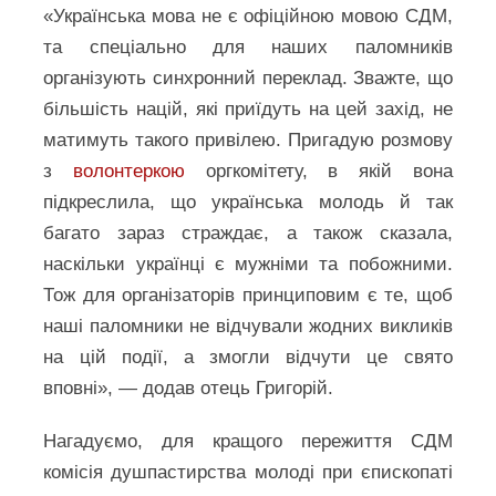
«Українська мова не є офіційною мовою СДМ,
та спеціально для наших паломників
організують синхронний переклад. Зважте, що
більшість націй, які приїдуть на цей захід, не
матимуть такого привілею. Пригадую розмову
з
волонтеркою
оргкомітету, в якій вона
підкреслила, що українська молодь й так
багато зараз страждає, а також сказала,
наскільки українці є мужніми та побожними.
Тож для організаторів принциповим є те, щоб
наші паломники не відчували жодних викликів
на цій події, а змогли відчути це свято
вповні», ― додав отець Григорій.
Нагадуємо, для кращого пережиття СДМ
комісія душпастирства молоді при єпископаті