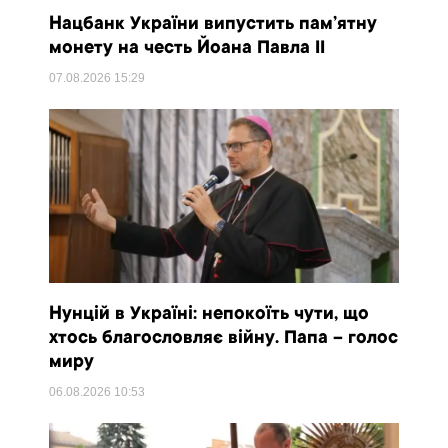
Нацбанк України випустить пам’ятну
монету на честь Йоана Павла II
07.08.2026
15:29
Нунцій в Україні: непокоїть чути, що
хтось благословляє війну. Папа – голос
миру
06.08.2026
10:53