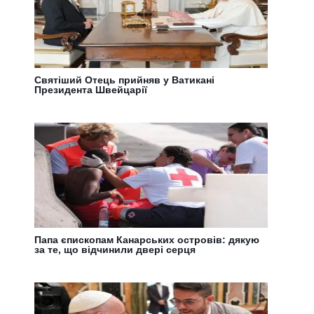
Святіший Отець прийняв у Ватикані
Президента Швейцарії
Папа єпископам Канарських островів: дякую
за те, що відчинили двері серця