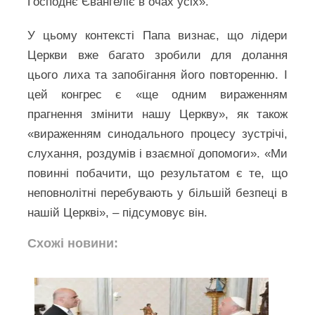
Господнє Євангеліє в очах усіх».
У цьому контексті Папа визнає, що лідери
Церкви вже багато зробили для долання
цього лиха та запобігання його повторенню. І
цей конгрес є «ще одним вираженням
прагнення змінити нашу Церкву», як також
«вираженням синодального процесу зустрічі,
слухання, роздумів і взаємної допомоги». «Ми
повинні побачити, що результатом є те, що
неповнолітні перебувають у більшій безпеці в
нашій Церкві», – підсумовує він.
Схожі новини: