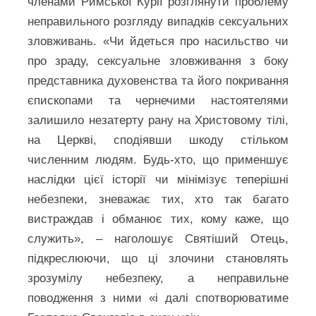
членами Римської Курії розглянути проблему
неправильного розгляду випадків сексуальних
зловживань. «Чи йдеться про насильство чи
про зраду, сексуальне зловживання з боку
представника духовенства та його покривання
єпископами та чернечими настоятелями
залишило незатерту рану на Христовому тілі,
на Церкві, сподіявши шкоду стільком
численним людям. Будь-хто, що применшує
наслідки цієї історії чи мінімізує теперішні
небезпеки, зневажає тих, хто так багато
вистраждав і обманює тих, кому каже, що
служить», – наголошує Святіший Отець,
підкреслюючи, що ці злочини становлять
зрозумілу небезпеку, а неправильне
поводження з ними «і далі спотворюватиме