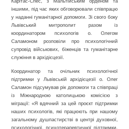
Карітас-Спес, з Мальтійським орденом та
іншими, під час яких обговорювали співпрацю
у наданні гуманітарної допомоги. Зі свого боку
Львівський митрополит разом із
координатором психологів о. Олегом
Саламоном розповіли про психологічний
супровід військових, біженців та гуманітарне
служіння в архідієцезії.
Координатор та очільник психологічної
підтримки у Львівській архідієцезії о. Олег
Саламон підсумував рік допомоги та співпраці
із Міжнародною католицькою комісією з
міграції: «Я вдячний за цей проєкт підтримки
наших психологів, які працюють при нашому
загальному душпастирстві в центрі духовної,
психологічної, психотерапевтичної підтримки.