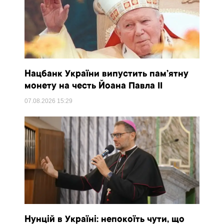
Нацбанк України випустить пам’ятну
монету на честь Йоана Павла II
07.08.2026
15:29
Нунцій в Україні: непокоїть чути, що