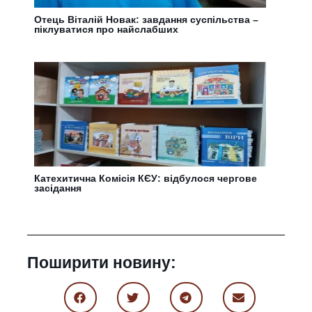
Отець Віталій Новак: завдання суспільства –
піклуватися про найслабших
Катехитична Комісія КЄУ: відбулося чергове
засідання
Поширити новину: