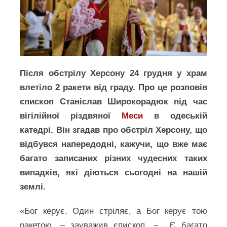
Після обстрілу Херсону 24 грудня у храм
влетіло 2 ракети від граду. Про це розповів
єпископ Станіслав Широкорадюк під час
вігілійної різдвяної
Меси
в одеській
катедрі. Він згадав про обстріл Херсону, що
відбувся напередодні, кажучи, що вже має
багато записаних різних чудесних таких
випадків, які діються сьогодні на нашій
землі.
«Бог керує. Один стріляє, а Бог керує тою
ракетою, – зауважив єпископ. – Є багато