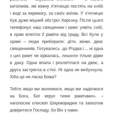
католиків, які кожну п’ятницю постять на хлібі
і воді за перемогу, за своїх воїнів. У п’ятницю
був дуже міцний обстріл Херсону. Після цього
телефонує наш священник і каже: уявіть собі,
в храм влетіло 2 ракети від граду. Всі були у
храмі – люди прибирали: діти, жінки, двоє
священників. Готувались до Різдва і… ні одна
з цих ракет не зірвалась, лишили тільки дірки
в даху. Одна впала і розлетілася на двоє, а
друга застрягла в стіні. Ні одна не вибухнула.
Хіба це не ласка Божа?
Тобто якщо ми молимося, якщо ми надіємося
на Бога, Бог керує тими ракетами», –
наголосив єпископ Широкорадюк та заохотив
довіритися Господу, бо Він з нами.