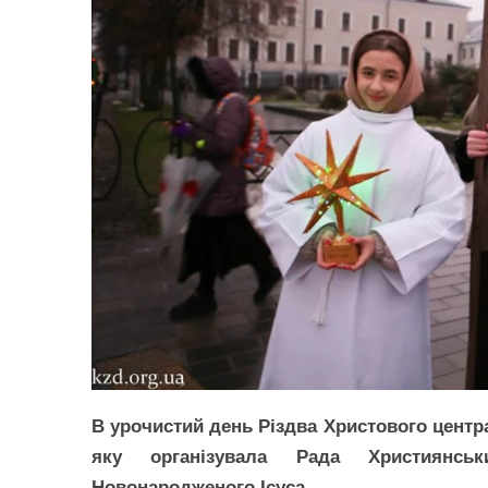
В урочистий день Різдва Христового цент
яку організувала Рада Християнс
Новонародженого Ісуса.