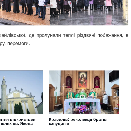
айлівської, де пролунали теплі різдвяні побажання, в
ру, перемоги.
вітня відкриється
Красилів: реколекції братів
 шлях св. Якова
капуцинів