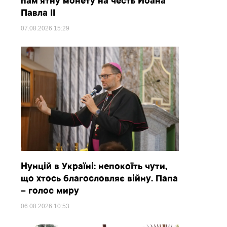
пам’ятну монету на честь Йоана
Павла II
07.08.2026
15:29
Нунцій в Україні: непокоїть чути,
що хтось благословляє війну. Папа
– голос миру
06.08.2026
10:53