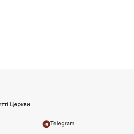
итті Церкви
Telegram