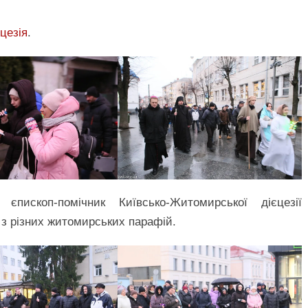
цезія
.
єпископ-помічник Київсько-Житомирської дієцезії
з різних житомирських парафій.