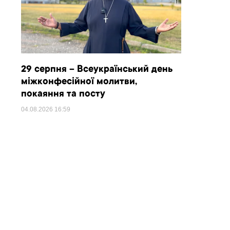
29 серпня – Всеукраїнський день
міжконфесійної молитви,
покаяння та посту
04.08.2026
16:59