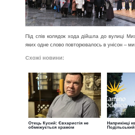
Під спів колядок хода дійшла до вулиці Мих
яких одне слово повторювалось в унісон – ми
Схожі новини:
Отець Кусий: Євхаристія не
Наприкінці к
обмежується храмом
Подільський