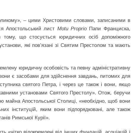
великому», – цими Христовими словами, записаними в
ться Апостольський лист
Motu Proprio
Папи Франциска,
в тому, що стосується юридичних осіб допоміжного
 установи, які пов’язані зі Святим Престолом та мають
емлену юридичну особовість та певну адміністративну
 вони є засобами для здійснення завдань, питомих для
ступника святого Петра, і через це також і вони, якщо
ржавними установами Святого Престолу». Отож, беручи
ною майна Апостольської Столиці, «необхідно, щоб вони
них інституцій, яким вони підпорядковані, але також
ганів Римської Курії».
ь «чітко відокремлені від інших фундацій, асоціацій і