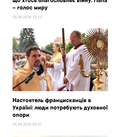
що хтось благословляє війну. Папа
– голос миру
06.08.2026
10:53
Настоятель францисканців в
Україні: люди потребують духовної
опори
05.08.2026
09:37