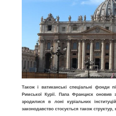
Також і ватиканські спеціальні фонди п
Римської Курії. Папа Франциск оновив з
зродилися в лоні куріальних інституц
законодавство стосується також структур, 