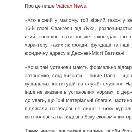
Про це пише
Vatica
n
News
.
«Хто вірний у малому, той вірний також у 
16-й главі Євангелії від Луки, розпочинає
який оновлює ватиканське законодавство 
характеру, таких як фонди, фундації та інші
юридичну адресу в Державі-Місті Ватикані.
«Хоча такі установи мають формально відокр
автономію, слід визнати, – пише Папа, – що
куріальних інституцій на службі служіння На
інше не вказане в установчих нормах, є де
до уваги, що їхні матеріальні блага є части
підлягали наглядові не лише з боку куріаль
контролеві та наглядові з боку економічних ор
Таким чином, допоміжні юридичні особи будут