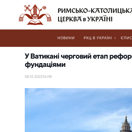
НОВИНИ
РКЦ В УКРАЇНІ
ЄПИС
У Ватикані черговий етап рефор
фундаціями
06.12.2022
14:09