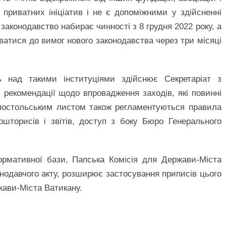
 приватних ініціатив і не є допоміжними у здійсненні
законодавство набирає чинності з 8 грудня 2022 року, а
уватися до вимог нового законодавства через три місяці
 над такими інституціями здійснює Секретаріат з
 рекомендації щодо впровадження заходів, які повинні
Апостольським листом також регламентуються правила
ошторисів і звітів, доступ з боку Бюро Генерального
ормативної бази, Папська Комісія для Держави-Міста
онодавчого акту, розширює застосування приписів цього
жави-Міста Ватикану.