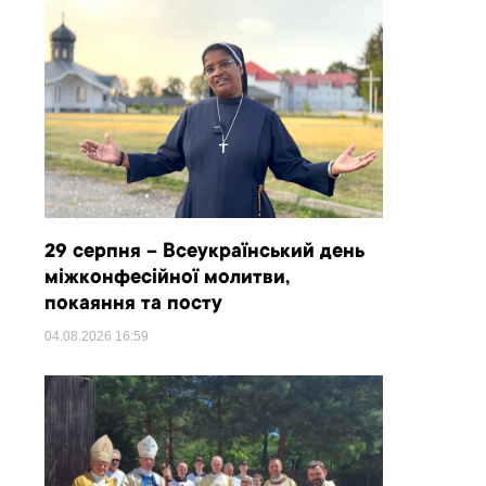
29 серпня – Всеукраїнський день
міжконфесійної молитви,
покаяння та посту
04.08.2026
16:59