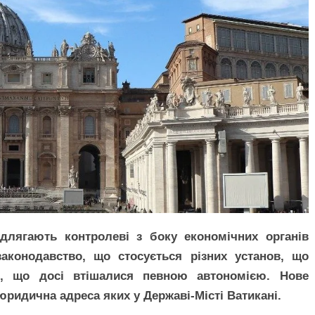
ідлягають контролеві з боку економічних органів
аконодавство, що стосується різних установ, що
ій, що досі втішалися певною автономією. Нове
юридична адреса яких у Державі-Місті Ватикані.