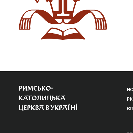
Н
РК
Є