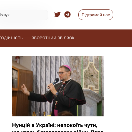
Підтримай нас
ГОДІЙНІСТЬ
ЗВОРОТНИЙ ЗВ’ЯЗОК
Нунцій в Україні: непокоїть чути,