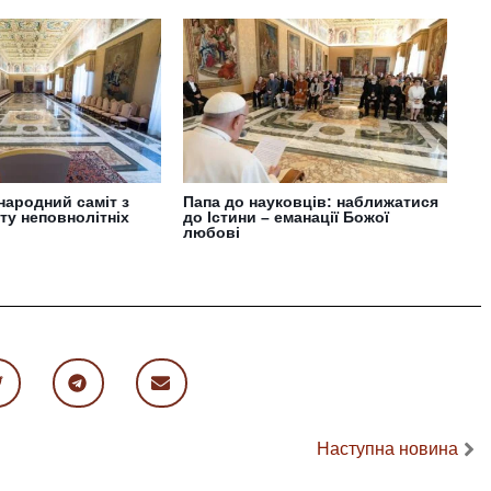
народний саміт з
Папа до науковців: наближатися
ту неповнолітніх
до Істини – еманації Божої
любові
Наступна новина