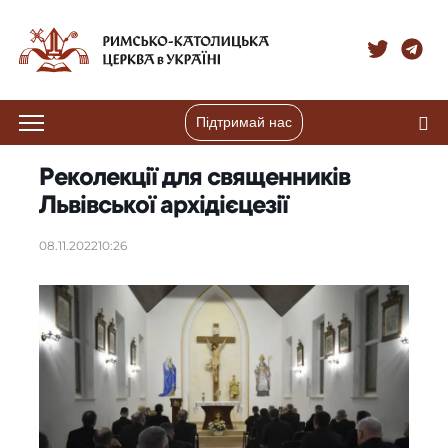
Підтримай нас
Реколекції для священників
Львівської архідієцезії
08.11.2022
10:26