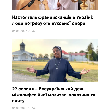
Настоятель францисканців в Україні:
люди потребують духовної опори
05.08.2026
09:37
29 серпня – Всеукраїнський день
міжконфесійної молитви, покаяння та
посту
04.08.2026
16:59