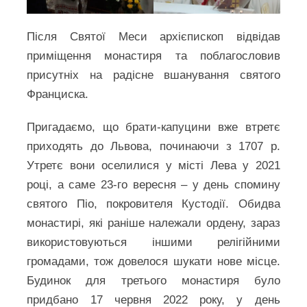
Після Святої Меси архієпископ відвідав
приміщення монастиря та поблагословив
присутніх на радісне вшанування святого
Франциска.
Пригадаємо, що брати-капуцини вже втретє
приходять до Львова, починаючи з 1707 р.
Утретє вони оселилися у місті Лева у 2021
році, а саме 23-го вересня – у день спомину
святого Піо, покровителя Кустодії. Обидва
монастирі, які раніше належали ордену, зараз
використовуються іншими релігійними
громадами, тож довелося шукати нове місце.
Будинок для третього монастиря було
придбано 17 червня 2022 року, у день