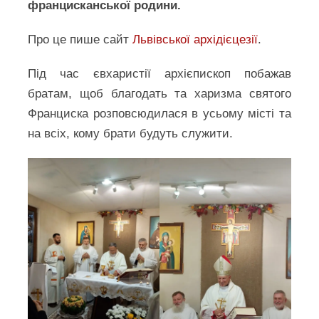
францисканської родини.
Про це пише сайт
Львівської архідієцезії
.
Під час євхаристії архієпископ побажав
братам, щоб благодать та харизма святого
Франциска розповсюдилася в усьому місті та
на всіх, кому брати будуть служити.