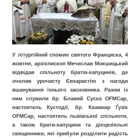
У літургійний спомин святого Франциска, 4
жовтня, архієпископ Мечислав Мокшицький
відвідав спільноту братів-капуцинів, де
очолив урочисту Євхаристію з нагоди
вшанування їхнього засновника. Разом із
ним служили бр. Блажей Суска OFMCap,
настоятель Кустодії, бр. Казимир Ґузік
OFMCap, настоятель львівської спільноти,
а також брати-капуцини та дієцезіяльні
священники, які прибули розділити радість