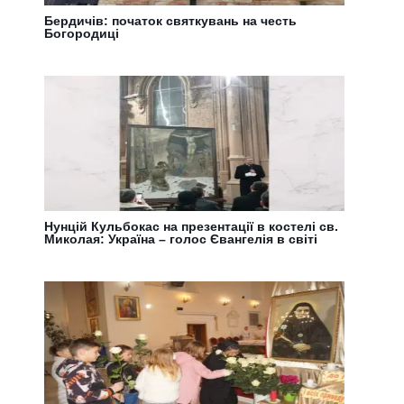
Бердичів: початок святкувань на честь
Богородиці
Нунцій Кульбокас на презентації в костелі св.
Миколая: Україна – голос Євангелія в світі