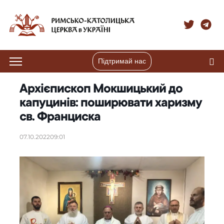
Підтримай нас
Архієпископ Мокшицький до
капуцинів: поширювати харизму
св. Франциска
07.10.2022
09:01