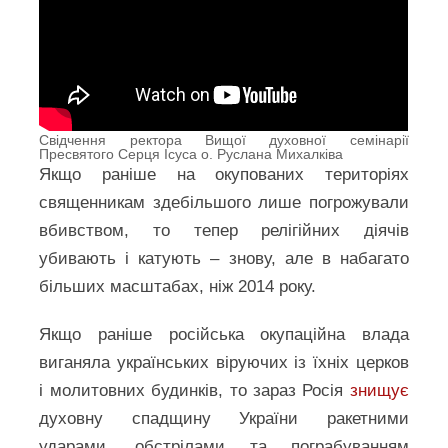
Свідчення ректора Вищої духовної семінарії
Пресвятого Серця Ісуса о. Руслана Михалківа
Якщо раніше на окупованих територіях
священникам здебільшого лише погрожували
вбивством, то тепер релігійних діячів
убивають і катують – знову, але в набагато
більших масштабах, ніж 2014 року.
Якщо раніше російська окупаційна влада
виганяла українських віруючих із їхніх церков
і молитовних будинків, то зараз Росія
знищує
духовну спадщину України ракетними
ударами, обстрілами та пограбуванням