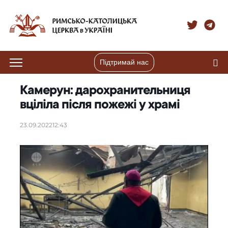
Підтримай нас
Камерун: дарохранительниця
вціліла після пожежі у храмі
23.09.2022
12:43