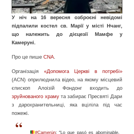
У ніч на 16 вересня озброєні невідомі
підпалили костел св. Марії у місті Нчанг,
що належить до дієцезії Мамфе у
Камеруні.
Про це пише
CNA
.
Організація
«Допомога Церкві в потребі»
(ACN) оприлюднила відео, на якому місцевий
єпископ Алоізій Фондонг входить до
зруйнованого храму
та забирає Пресвяті Дари
з дарохранительниці, яка вціліла під час
пожежі.
#Camerún
: “Lo que pasó es abominable.