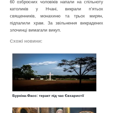
60 озброєних чоловіків напали на спільноту
католиків у Нчані, викрали п’ятьох
священників, монахиню та трьох мирян,
підпалили храм. За звільнення викрадених
злочинці вимагали викуп.
Схожі новини:
Буркіна-Фасо: теракт під час Євхаристії