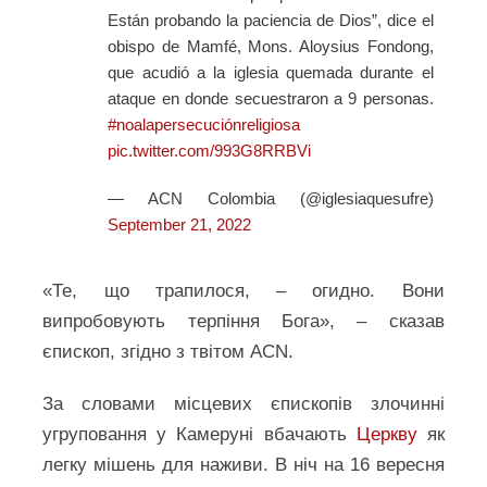
Están probando la paciencia de Dios”, dice el
obispo de Mamfé, Mons. Aloysius Fondong,
que acudió a la iglesia quemada durante el
ataque en donde secuestraron a 9 personas.
#noalapersecuciónreligiosa
pic.twitter.com/993G8RRBVi
— ACN Colombia (@iglesiaquesufre)
September 21, 2022
«Те, що трапилося, – огидно. Вони
випробовують терпіння Бога», – сказав
єпископ, згідно з твітом ACN.
За словами місцевих єпископів злочинні
угруповання у Камеруні вбачають
Церкву
як
легку мішень для наживи. В ніч на 16 вересня