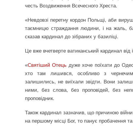
честь Воздвиження Всечесного Хреста.
«Невдовзі перетну кордон Польщі, аби вируш
таємницю страждання людини, і на жаль, б
сказав кардинал до зібраних у базиліці.
Це вже вчетверте ватиканський кардинал від 
«
Святіший Отець
дуже хоче поїхати до Одес
хто там лишився, особливо з чернечим
залишились, не виїхали звідти. Вони залиш
ними, без слова, без проповідей, без неп
проповідник.
Також кардинал зазначив, що причиною війни
на першому місці Бог, то панує пробачення т