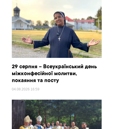
29 серпня – Всеукраїнський день
міжконфесійної молитви,
покаяння та посту
04.08.2026
16:59