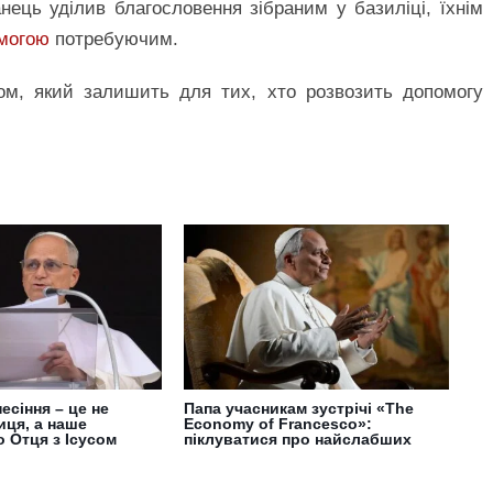
ець уділив благословення зібраним у базиліці, їхнім
могою
потребуючим.
ом, який залишить для тих, хто розвозить допомогу
есіння – це не
Папа учасникам зустрічі «The
иця, а наше
Economy of Francesco»:
 Отця з Ісусом
піклуватися про найслабших