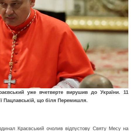
аєвський уже вчетверте вирушив до України. 11
ії Пацлавській, що біля Перемишля.
кардинал Краєвський очолив відпустову Святу Месу на