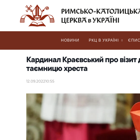
НОВИНИ
РКЦ В УКРАЇНІ
ЄПИС
Кардинал Краєвський про візит 
таємницю хреста
12.09.2022
10:55