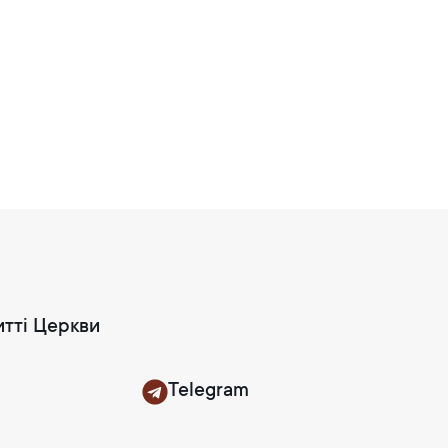
итті Церкви
Telegram