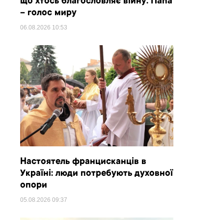
що хтось благословляє війну. Папа
– голос миру
06.08.2026
10:53
Настоятель францисканців в
Україні: люди потребують духовної
опори
05.08.2026
09:37