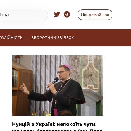
Підтримай нас
ГОДІЙНІСТЬ
ЗВОРОТНИЙ ЗВ’ЯЗОК
Нунцій в Україні: непокоїть чути,