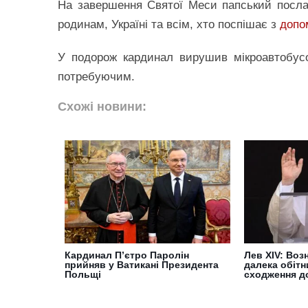
На завершення Святої Меси папський послан
родинам, Україні та всім, хто поспішає з
допо
У подорож кардинал вирушив мікроавтобус
потребуючим.
Схожі новини:
Кардинал П’єтро Паролін
Лев XIV: Возн
прийняв у Ватикані Президента
далека обітн
Польщі
сходження до