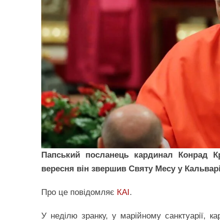
Папський посланець кардинал Конрад Кр
вересня він звершив Святу Месу у Кальвар
Про це повідомляє
КАІ
.
У неділю зранку, у марійному санктуарії, 