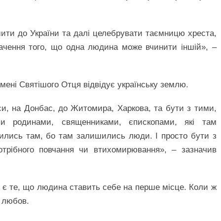
ити до України та далі целебрувати таємницю хреста,
ачення того, що одна людина може вчинити іншій», –
імені Святішого Отця відвідує українську землю.
и, на Донбас, до Житомира, Харкова, та бути з тими,
и родинами, священниками, єпископами, які там
ились там, бо там залишились люди. І просто бути з
отрібного повчання чи втихомирювання», – зазначив
 є те, що людина ставить себе на перше місце. Коли ж
а любов.