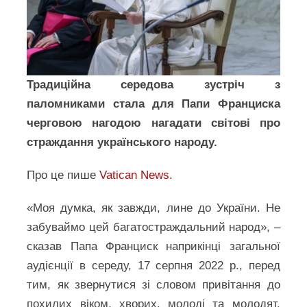
Традиційна середова зустріч з
паломниками стала для Папи Франциска
черговою нагодою нагадати світові про
страждання українського народу.
Про це пише
Vatican News.
«Моя думка, як завжди, лине до України. Не
забуваймо цей багатостраждальний народ», –
сказав Папа Франциск наприкінці загальної
аудієнції в середу, 17 серпня 2022 р., перед
тим, як звернутися зі словом привітання до
похилих віком, хворих, молоді та молодят.