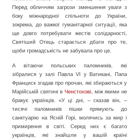
Перед обличчям загрози зменшення уваги з
боку міжнародної спільноти до України,
зокрема, до важкої гуманітарної ситуації, яка
ще довго потребувати жестів солідарності,
Святіший Отець старається дбати про те,
щоби громадськість не забувала про це.
А вітаючи польських паломників, які
зібралися у залі Павла VI у Ватикані, Папа
Франциск згадав про прочан, які збираються у
Марійській святині в
Ченстохові
, між якими не
бракує українців. «У ці дні, – сказав він, –
тисячі паломників пішки прямують до
санктуарію на Ясній Горі, молячись за мир і
примирення в світі. Серед них є багато
українців, які знайшли у вашій країні