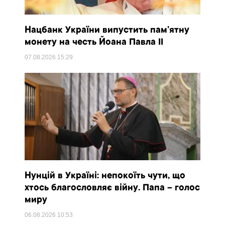
Нацбанк України випустить пам’ятну
монету на честь Йоана Павла II
07.08.2026
15:29
Нунцій в Україні: непокоїть чути, що
хтось благословляє війну. Папа – голос
миру
06.08.2026
10:53