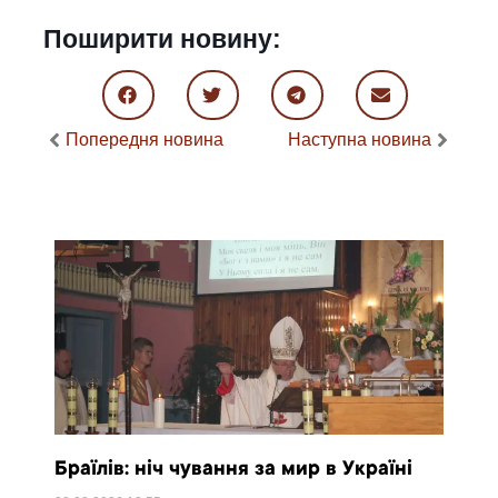
Поширити новину:
Попередня новина
Наступна новина
Браїлів: ніч чування за мир в Україні