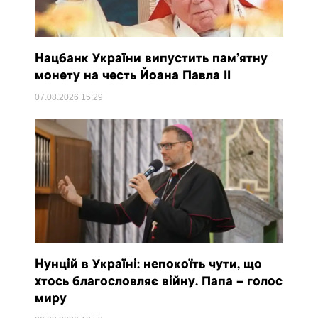
Нацбанк України випустить пам’ятну
монету на честь Йоана Павла II
07.08.2026
15:29
Нунцій в Україні: непокоїть чути, що
хтось благословляє війну. Папа – голос
миру