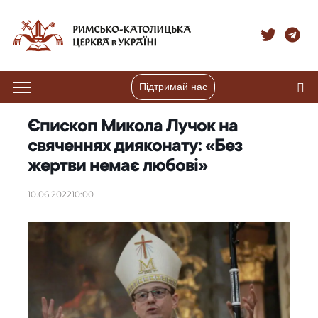
Підтримай нас
Єпископ Микола Лучок на
свяченнях дияконату: «Без
жертви немає любові»
10.06.2022
10:00