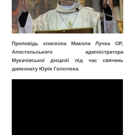
Проповідь єпископа Миколи Лучка ОР,
Апостольського адміністратора
Мукачівської дієцезії під час свячень
дияконату Юрія Голотюка.