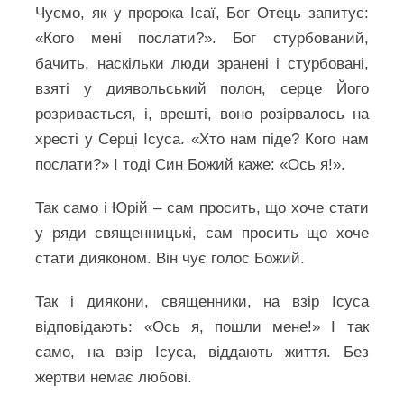
Чуємо, як у пророка Ісаї, Бог Отець запитує:
«Кого мені послати?». Бог стурбований,
бачить, наскільки люди зранені і стурбовані,
взяті у диявольський полон, серце Його
розривається, і, врешті, воно розірвалось на
хресті у Серці Ісуса. «Хто нам піде? Кого нам
послати?» І тоді Син Божий каже: «Ось я!».
Так само і Юрій – сам просить, що хоче стати
у ряди священницькі, сам просить що хоче
стати дияконом. Він чує голос Божий.
Так і диякони, священники, на взір Ісуса
відповідають: «Ось я, пошли мене!» І так
само, на взір Ісуса, віддають життя. Без
жертви немає любові.