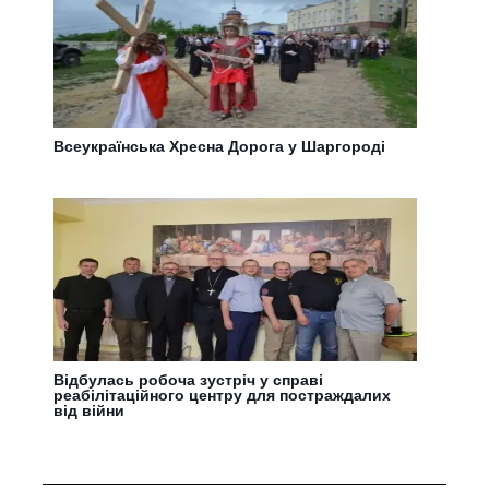
Всеукраїнська Хресна Дорога у Шаргороді
Відбулась робоча зустріч у справі
реабілітаційного центру для постраждалих
від війни