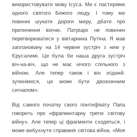
використовувати мову Ісуса. Ми є пастирями
одного святого Божого люду. І тому ми
повинні шукати дороги миру, дбати про
припинення вогню. Патріарх не повинен
перетворюватися у вівтарника Путіна. Я мав
заплановану на 14 червня зустріч з ним у
Єрусалимі. Це була би наша друга зустріч
віч-на-віч, що не має нічого спільного з
війною. Але тепер також і він згідний:
зупинімося, це може бути двозначним
сигналом».
Від самого початку свого понтифікату Папа
говорить про «фрагментарну третю світову
війну». Але тепер ці фрагменти сходяться, і
може вибухнути справжня світова війна. «Моя