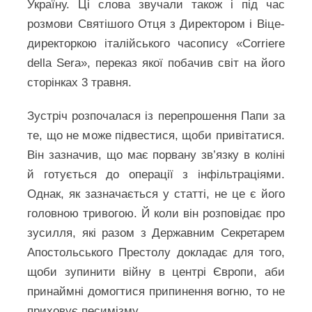
Україну. Ці слова звучали також і під час
розмови Святішого Отця з Директором і Віце-
директоркою італійського часопису «Corriere
della Sera», переказ якої побачив світ на його
сторінках 3 травня.
Зустріч розпочалася із перепрошення Папи за
те, що не може підвестися, щоби привітатися.
Він зазначив, що має порвану зв’язку в коліні
й готується до операції з інфільтраціями.
Однак, як зазначається у статті, не це є його
головною тривогою. Й коли він розповідає про
зусилля, які разом з Державним Секретарем
Апостольського Престолу докладає для того,
щоби зупинити війну в центрі Європи, аби
принаймні домогтися припинення вогню, то не
приховує песимізму…