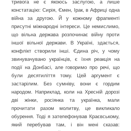
тривога не є якоюсь заслугою, а лише
констатацію: Сирія, Ємен, Ірак, в Африці одна
війна за другою. Й у кожному фрагменті
присутні міжнародні інтереси. Це немислимо,
що вільна держава розпочинає війну проти
іншої вільної держави. В Україні, здається,
конфлікт створили інші. Єдина річ, у чому
звинувачувано українців, є їхня реакція на
події на Донбасі, але говоримо про речі, що
були десятиліття тому. Цей аргумент є
застарілим. Без сумніву, вони є гордим
народом. Наприклад, коли на Хресній дорозі
дві жінки, росіянка та українка, мали
прочитати разом молитву, це викликало
обурення. Тоді я зателефонував Краєвському,
який перебував там, і він мені сказав: