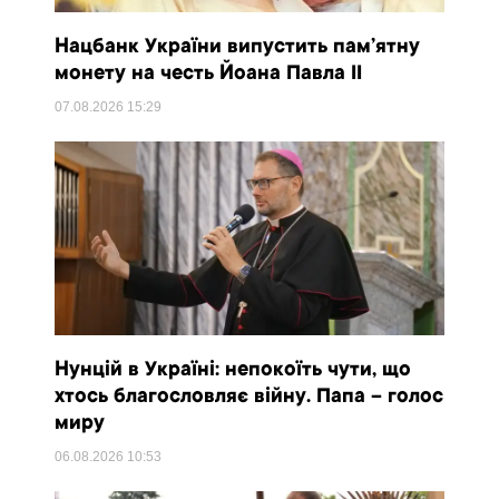
Нацбанк України випустить пам’ятну
монету на честь Йоана Павла II
07.08.2026
15:29
Нунцій в Україні: непокоїть чути, що
хтось благословляє війну. Папа – голос
миру
06.08.2026
10:53