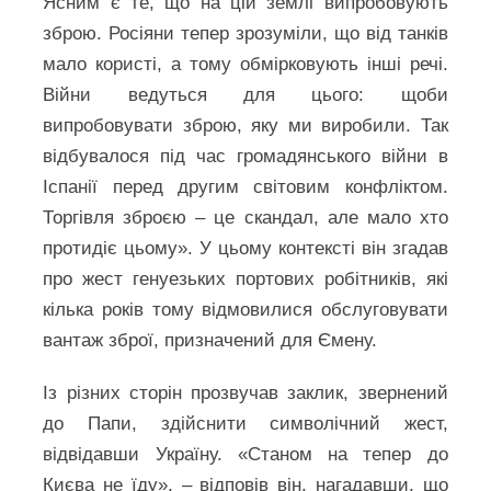
Ясним є те, що на цій землі випробовують
зброю. Росіяни тепер зрозуміли, що від танків
мало користі, а тому обмірковують інші речі.
Війни ведуться для цього: щоби
випробовувати зброю, яку ми виробили. Так
відбувалося під час громадянського війни в
Іспанії перед другим світовим конфліктом.
Торгівля зброєю – це скандал, але мало хто
протидіє цьому». У цьому контексті він згадав
про жест генуезьких портових робітників, які
кілька років тому відмовилися обслуговувати
вантаж зброї, призначений для Ємену.
Із різних сторін прозвучав заклик, звернений
до Папи, здійснити символічний жест,
відвідавши Україну. «Станом на тепер до
Києва не їду», – відповів він, нагадавши, що