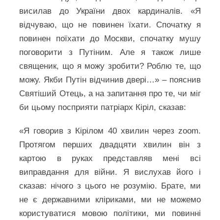
висилав до України двох кардиналів. «Я
відчуваю, що не повинен їхати. Спочатку я
повинен поїхати до Москви, спочатку мушу
поговорити з Путіним. Але я також лише
священик, що я можу зробити? Роблю те, що
можу. Якби Путін відчинив двері…» – пояснив
Святіший Отець, а на запитання про те, чи міг
би цьому посприяти патріарх Кіріл, сказав:
«Я говорив з Кірілом 40 хвилин через zoom.
Протягом перших двадцяти хвилин він з
картою в руках представляв мені всі
виправдання для війни. Я вислухав його і
сказав: нічого з цього не розумію. Брате, ми
не є державними кліриками, ми не можемо
користуватися мовою політики, ми повинні