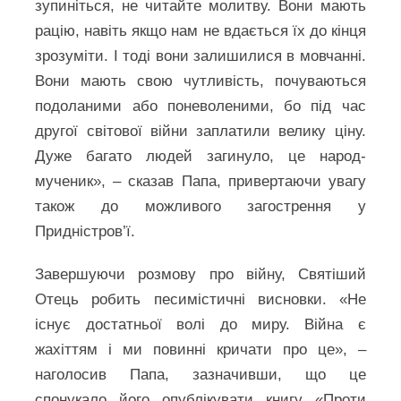
зупиніться, не читайте молитву. Вони мають
рацію, навіть якщо нам не вдається їх до кінця
зрозуміти. І тоді вони залишилися в мовчанні.
Вони мають свою чутливість, почуваються
подоланими або поневоленими, бо під час
другої світової війни заплатили велику ціну.
Дуже багато людей загинуло, це народ-
мученик», – сказав Папа, привертаючи увагу
також до можливого загострення у
Придністров’ї.
Завершуючи розмову про війну, Святіший
Отець робить песимістичні висновки. «Не
існує достатньої волі до миру. Війна є
жахіттям і ми повинні кричати про це», –
наголосив Папа, зазначивши, що це
спонукало його опублікувати книгу «Проти