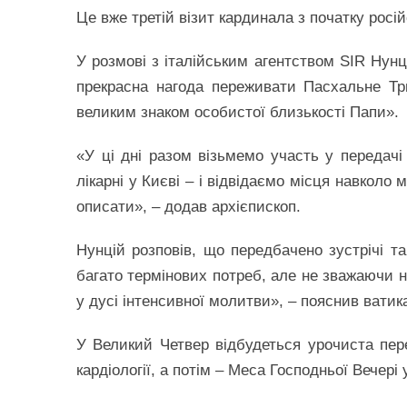
Це вже третій візит кардинала з початку росій
У розмові з італійським агентством SIR Нунц
прекрасна нагода переживати Пасхальне Тр
великим знаком особистої близькості Папи».
«У ці дні разом візьмемо участь у передач
лікарні у Києві – і відвідаємо місця навколо
описати», – додав архієпископ.
Нунцій розповів, що передбачено зустрічі т
багато термінових потреб, але не зважаючи
у дусі інтенсивної молитви», – пояснив вати
У Великий Четвер відбудеться урочиста пер
кардіології, а потім – Меса Господньої Вечері 