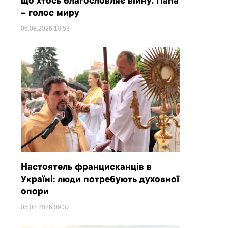
що хтось благословляє війну. Папа
– голос миру
06.08.2026
10:53
Настоятель францисканців в
Україні: люди потребують духовної
опори
05.08.2026
09:37