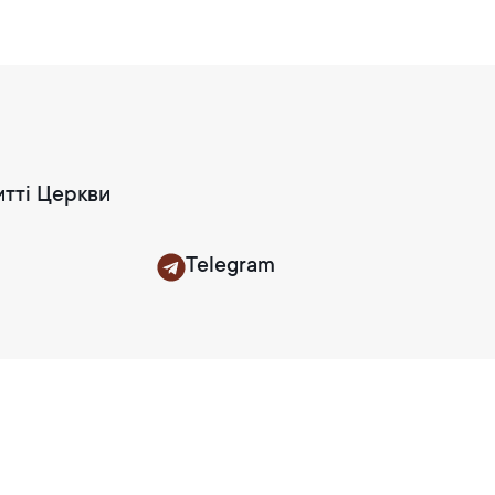
итті Церкви
Telegram