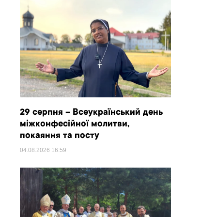
29 серпня – Всеукраїнський день
міжконфесійної молитви,
покаяння та посту
04.08.2026
16:59