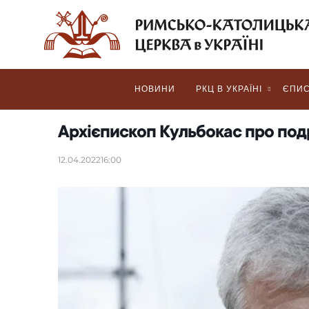
НОВИНИ
РКЦ В УКРАЇНІ
ЄПИС
Архієпископ Кульбокас про под
12.04.2022
16:00