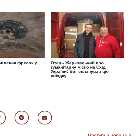
овлення фресок у
Отець Жарковський про
гуманітарну місію на Схід
України: Бог спланував цю
поїздку
Наступна новина