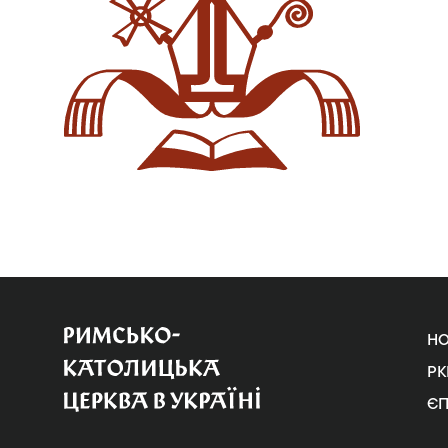
Н
РК
Є