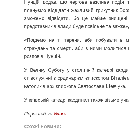
Нунцій додав, що чергова важлива подія 
плануємо відвідати жахливий трикутник Ворзе
зможемо відвідати, бо це майже знищені т
представників влади буде повільне та важке»
«Поїдемо на ті терени, аби побувати в м
страждань та смерті, аби з ними молитися пі
розповів Нунцій.
У Велику Суботу у столичній катедрі кардин
співслужінні з ординарієм єпископом Віталіє
католиків архієпископа Святослава Шевчука.
У київській катедрі кардинал також візьме уча
Переклад за
Wiara
Схожі новини: