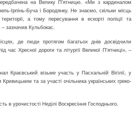
передбачена на Велику П’ятницю. «Ми з кардиналом
ль-Ірпінь-Буча і Бородянку. Не знаємо, скільки місць
ериторії, а тому пересування в ескорті поліції та
, – зазначив Кульбокас.
ісцях, де люди протягом багатьох днів досвідчили
д час Хресної дороги та літургії Великої П’ятниці», –
ал Краєвський візьме участь у Пасхальній Вігілії, у
м Кривицьким та за участі очільника українських греко-
сть в урочистості Неділі Воскресіння Господнього.