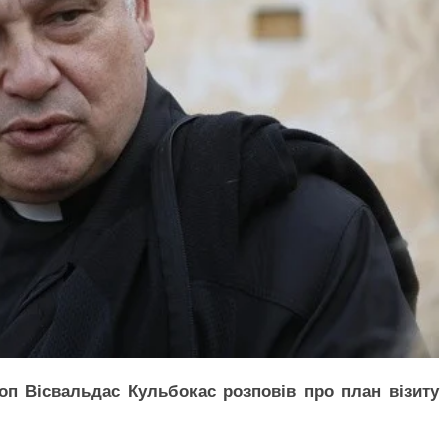
коп Вісвальдас Кульбокас розповів про план візиту