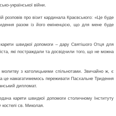
сько-української війни.
ій розповів про візит кардинала Краєвського: «Це буде
идення разом із його еміненцією, що для мене буде
і карети швидкої допомоги – дару Святішого Отця для
 міста, які постраждали та досвідчили того, що не можна
а молитву з католицькими спільнотами. Звичайно ж, є
 на це намагатимемось переживати Пасхальне Тридення
канський дипломат.
едача карети швидкої допомоги столичному Інституту
у костелі св. Миколая.