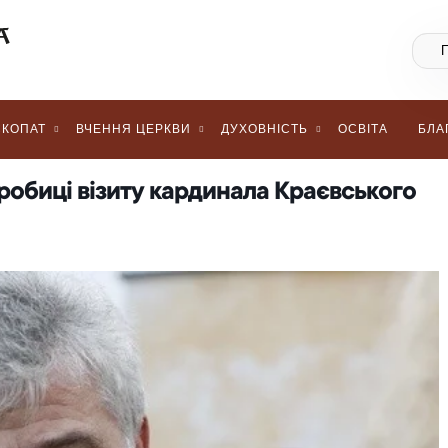
КОПАТ
ВЧЕННЯ ЦЕРКВИ
ДУХОВНІСТЬ
ОСВІТА
БЛА
робиці візиту кардинала Краєвського