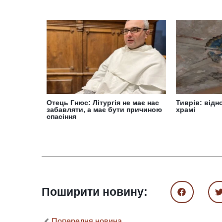
Отець Гнюс: Літургія не має нас
Тиврів: відн
забавляти, а має бути причиною
храмі
спасіння
Поширити новину:
Попередня новина