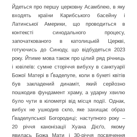
Йдеться про першу церковну Асамблею, в яку
входять країни Карибського басейну і
Латинської Америки, що проводиться в
контексті синодального процесу,
започаткованого в католицькій Церкві,
готуючись до Синоду, що відбудеться 2023
року. Йтиме мова також про цілий ряд річниць
і ювілеїв: сумне сторіччя вибуху в санктуарії
Божої Матері в Ґваделупе, коли в букеті квітів
був закладений динаміт, який серйозно
пошкодив фундамент храму, а ударну хвилю
було чути в кілометрі від місця події. Однак,
вибух не ушкодив скло, яке захищає образ
Ґваделупської Богородиці; наступного року –
20 річчя канонізації Хуана Дієґо, якому
явилась Божа Мати і 30-річчя посвячення