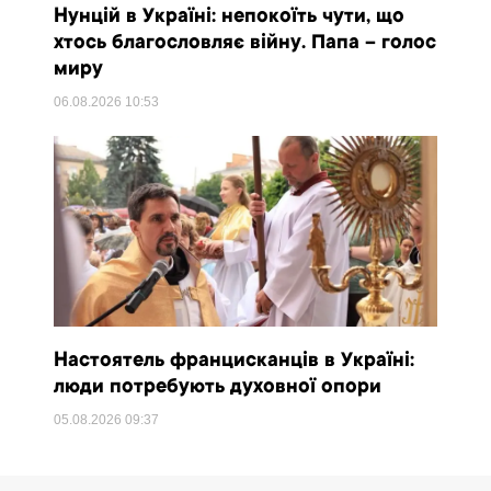
Нунцій в Україні: непокоїть чути, що
хтось благословляє війну. Папа – голос
миру
06.08.2026
10:53
Настоятель францисканців в Україні:
люди потребують духовної опори
05.08.2026
09:37