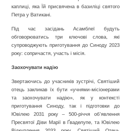
каплиці, яка Їй присвячена в базиліці святого
Петра у Ватикані.
Під час засідань Асамблеї будуть
обговорюватись три ключові слова, які
супроводжують приготування до Синоду 2023
року: сопричастя, участь і місія.
Заохочувати надію
Звертаючись до учасників зустрічі, Святіший
отець закликав їх бути «учнями-місіонерами
та заохочувати надію», як у контексті
приготування Синоду, так і підготовки до
Ювілею 2031 року – 500-річчя об’явлення
Пресвятої Діви Марії в Ґваделупе, та Ювілею
Відкуплення 2033 року. Святіший Отець