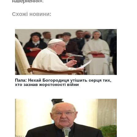
навернення».
Схожі новини:
Папа: Нехай Богородиця утішить серця тих,
хто зазнав жорстокості війни