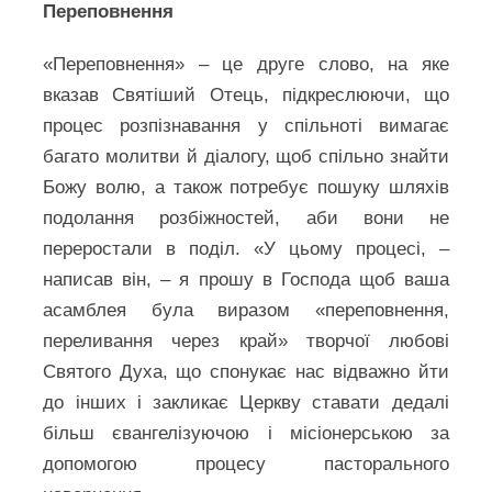
Переповнення
«Переповнення» – це друге слово, на яке
вказав Святіший Отець, підкреслюючи, що
процес розпізнавання у спільноті вимагає
багато молитви й діалогу, щоб спільно знайти
Божу волю, а також потребує пошуку шляхів
подолання розбіжностей, аби вони не
переростали в поділ. «У цьому процесі, –
написав він, – я прошу в Господа щоб ваша
асамблея була виразом «переповнення,
переливання через край» творчої любові
Святого Духа, що спонукає нас відважно йти
до інших і закликає Церкву ставати дедалі
більш євангелізуючою і місіонерською за
допомогою процесу пасторального