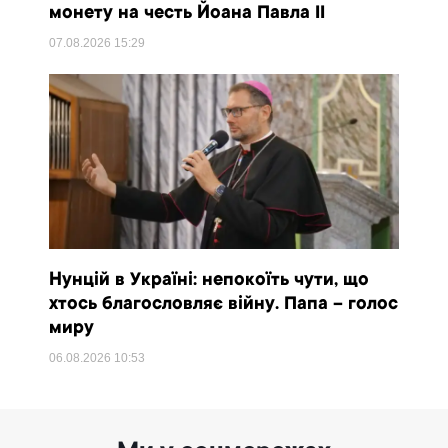
монету на честь Йоана Павла II
07.08.2026
15:29
Нунцій в Україні: непокоїть чути, що
хтось благословляє війну. Папа – голос
миру
06.08.2026
10:53