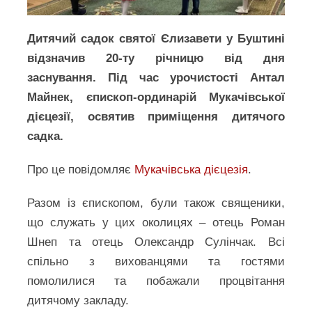
Дитячий садок святої Єлизавети у Буштині
відзначив 20-ту річницю від дня
заснування. Під час урочистості Антал
Майнек, єпископ-ординарій Мукачівської
дієцезії, освятив приміщення дитячого
садка.
Про це повідомляє
Мукачівська дієцезія
.
Разом із єпископом, були також священики,
що служать у цих околицях – отець Роман
Шнеп та отець Олександр Сулінчак. Всі
спільно з вихованцями та гостями
помолилися та побажали процвітання
дитячому закладу.