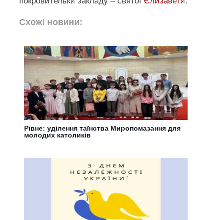
покровительки закладу – святої
Єлизавети
.
Схожі новини:
Рівне: уділення таїнства Миропомазання для
молодих католиків