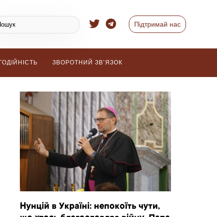
Підтримай нас
ГОДІЙНІСТЬ
ЗВОРОТНИЙ ЗВ’ЯЗОК
Нунцій в Україні: непокоїть чути,