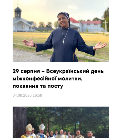
29 серпня – Всеукраїнський день
міжконфесійної молитви,
покаяння та посту
04.08.2026
16:59