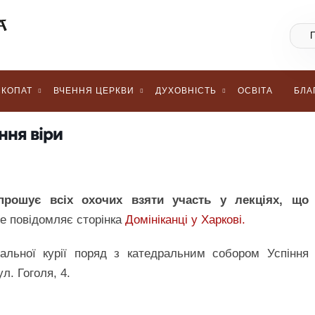
КОПАТ
ВЧЕННЯ ЦЕРКВИ
ДУХОВНІСТЬ
ОСВІТА
БЛА
ння віри
прошує всіх охочих взяти участь у лекціях, що
е повідомляє сторінка
Домініканці у Харкові.
іальної курії поряд з катедральним собором Успіння
л. Гоголя, 4.