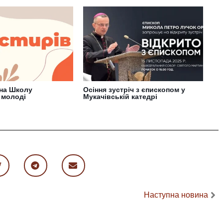
на Школу
Осіння зустріч з єпископом у
 молоді
Мукачівській катедрі
Наступна новина