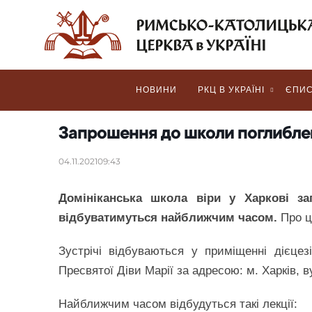
НОВИНИ
РКЦ В УКРАЇНІ
ЄПИС
Запрошення до школи поглибле
04.11.2021
09:43
Домініканська школа віри у Харкові за
відбуватимуться найближчим часом.
Про ц
Зустрічі відбуваються у приміщенні дієцез
Пресвятої Діви Марії за адресою: м. Харків, ву
Найближчим часом відбудуться такі лекції: