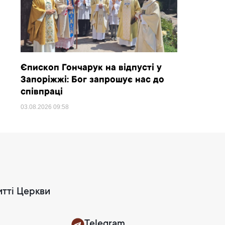
Єпископ Гончарук на відпусті у
Запоріжжі: Бог запрошує нас до
співпраці
03.08.2026
09:58
итті Церкви
Telegram