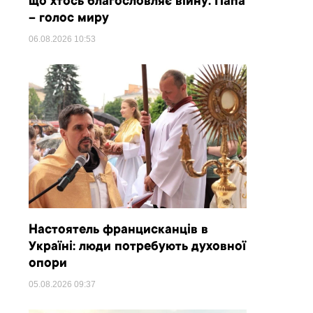
що хтось благословляє війну. Папа
– голос миру
06.08.2026
10:53
Настоятель францисканців в
Україні: люди потребують духовної
опори
05.08.2026
09:37