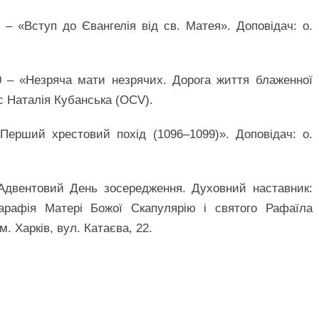
 – «Вступ до Євангелія від св. Матея». Доповідач: о.
00 – «Незряча мати незрячих. Дорога життя блаженної
с Наталія Кубанська (OCV).
«Перший хрестовий похід (1096–1099)». Доповідач: о.
– Адвентовий День зосередження. Духовний наставник:
арафія Матері Божої Скапулярію і святого Рафаїла
м. Харків, вул. Катаєва, 22.