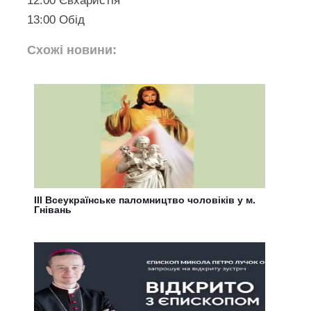
12:00 Євхаристія
13:00 Обід
Схожі новини:
III Всеукраїнське паломництво чоловіків у м.
Гнівань