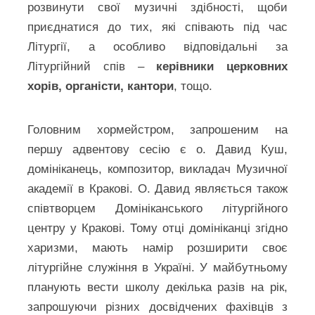
розвинути свої музичні здібності, щоби
приєднатися до тих, які співають під час
Літургії, а особливо відповідальні за
Літургійний спів –
керівники церковних
хорів, органісти, кантори
, тощо.
Головним хормейстром, запрошеним на
першу адвентову сесію є о. Давид Куш,
домініканець, композитор, викладач Музичної
академії в Кракові. О. Давид являється також
співтворцем Домініканського літургійного
центру у Кракові. Тому отці домініканці згідно
харизми, мають намір розширити своє
літургійне служіння в Україні. У майбутньому
планують вести школу декілька разів на рік,
запрошуючи різних досвідчених фахівців з