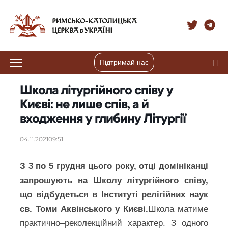
Підтримай нас
Школа літургійного співу у
Києві: не лише спів, а й
входження у глибину Літургії
04.11.2021
09:51
З 3 по 5 грудня цього року, отці домініканці
запрошують на Школу літургійного співу,
що відбудеться в Інституті релігійних наук
св. Томи Аквінського у Києві.
Школа матиме
практично–реколекційний характер. З одного